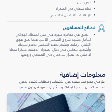
دبي مول
رحلة سفاري في الصحراء
الإطلالة الخلابة من نخلة دبي
نصائح للمسافرين
.انطلق في مغامرة مبهرة على متن المنطاد الهوائي،
لتتأمل مشهد شروق الشمس الآسر، فيما تحلّق فوق
الكثبان الرملية، وتشعر بدفء الشمس يدغدغ بشرتك
وأشعتها تنعكس على رمال الصحراء الذهبية، مبتكرةً منظراً
لا مثيل له، يصوّر لك جمال دبي الطبيعي وروعتها.
معلومات إضافية
اعثر على معلومات مفيدة حول التأشيرات ومتطلبات تأشيرة الدخول
لمساعدتك في التخطيط لرحلتك والتنعّم برحلة مريحة وبدون متاعب.