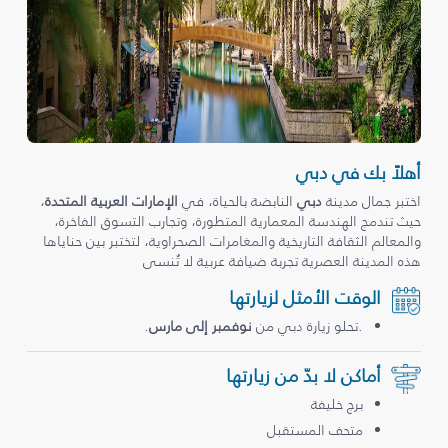
أهلاً بك في دبي
اختبر جمال مدينة
دبي
النابضة بالحياة، في
الإمارات العربية المتحدة
،
حيث تندمج الهندسة المعمارية المتطورة، وتجارب التسوق الفاخرة،
والمعالم الثقافة التاريخية والمغامرات الصحراوية، لتختبر بين حناياها
هذه المدينة العصرية تجربة ضيافة عربية لا تُنسى
الوقت الأمثل لزيارتها
.تحلو زيارة دبي من
نوفمبر إلى مارس
.
أماكن لا بدّ من زيارتها
برج خليفة
متحف المستقبل