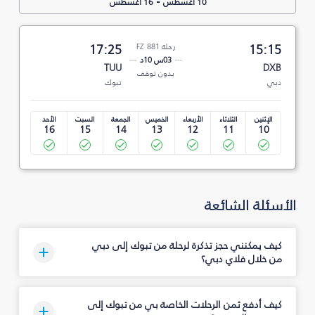
-
10 أغسطس
16 أغسطس
15:15
رحلة FZ 881
17:25
03س 10د
TUU
DXB
بدون توقف
دبي
تبوك‎
الإثنين
الثلاثاء
الأربعاء
الخميس
الجمعة
السبت
الأحد
16
15
14
13
12
11
10
الأسئلة الشائعة
كيف يمكنني حجز تذكرة لرحلة من تبوك‎ إلى دبي
من خلال فلاي دبي؟
كيف أدفع ثمن الرحلات الخاصة بي من تبوك‎ إلى