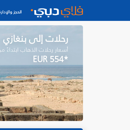
الحجز والإدارة
رحلات إلى بنغازي
أسعار رحلات الذهاب ابتداءً م
*EUR 554