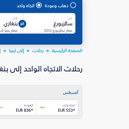
ذهاب وعودة
اتجاه واحد
من
إلى
مطار سالزبورغ
(
SZG
)
مطار بنينا ال
الصفحة الرئيسية
رحلات
إلى ليبيا
إ
رحلات الاتجاه الواحد إلى بنغازي (BEN) بأسعار تبدأ من EUR 553.58*
أغسطس
اتجاه واحد
العودة
EUR 836
*
EUR 553
*