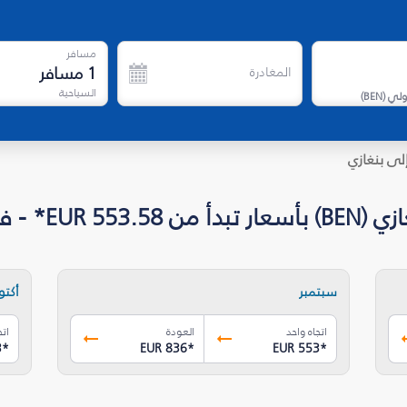
مسافر
1
مسافر
المغادرة
السياحية
دولي
(
BEN
)
لى بنغازي
 - فلاي دبي
سبتمبر
أكتوب
اتجاه واحد
العودة
اتج
3
*
EUR 836
*
EUR 553
*