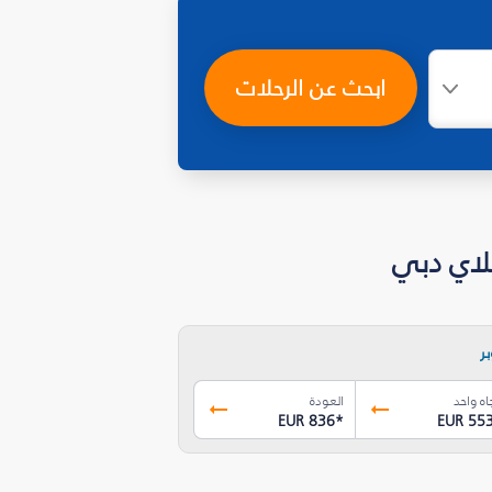
ابحث عن الرحلات
ر
اه واحد
العودة
EUR 836
*
EUR 55