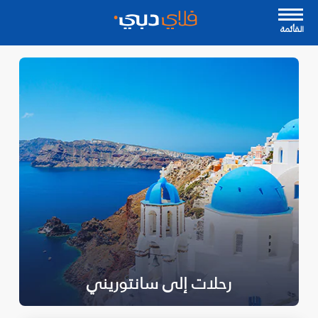
القأئمة
رحلات إلى سانتوريني