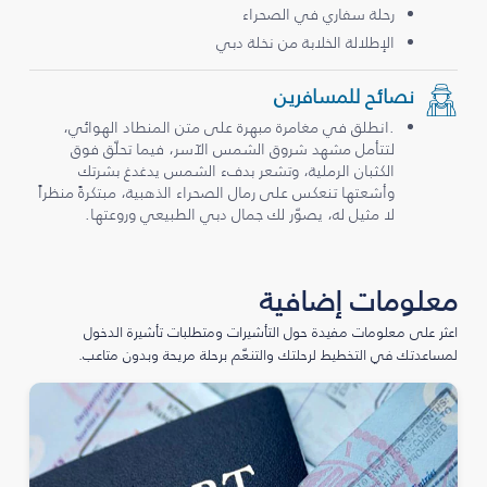
رحلة سفاري في الصحراء
الإطلالة الخلابة من نخلة دبي
نصائح للمسافرين
.انطلق في مغامرة مبهرة على متن المنطاد الهوائي،
لتتأمل مشهد شروق الشمس الآسر، فيما تحلّق فوق
الكثبان الرملية، وتشعر بدفء الشمس يدغدغ بشرتك
وأشعتها تنعكس على رمال الصحراء الذهبية، مبتكرةً منظراً
لا مثيل له، يصوّر لك جمال دبي الطبيعي وروعتها.
معلومات إضافية
اعثر على معلومات مفيدة حول التأشيرات ومتطلبات تأشيرة الدخول
لمساعدتك في التخطيط لرحلتك والتنعّم برحلة مريحة وبدون متاعب.