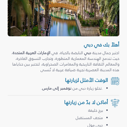
أهلاً بك في دبي
اختبر جمال مدينة
دبي
النابضة بالحياة، في
الإمارات العربية المتحدة
،
حيث تندمج الهندسة المعمارية المتطورة، وتجارب التسوق الفاخرة،
والمعالم الثقافة التاريخية والمغامرات الصحراوية، لتختبر بين حناياها
هذه المدينة العصرية تجربة ضيافة عربية لا تُنسى
الوقت الأمثل لزيارتها
.تحلو زيارة دبي من
نوفمبر إلى مارس
.
أماكن لا بدّ من زيارتها
برج خليفة
متحف المستقبل
دبي مول