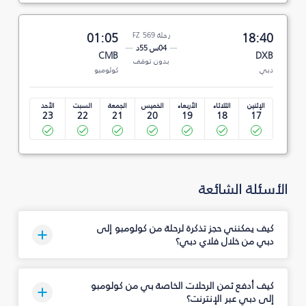
18:40
رحلة FZ 569
01:05
04س 55د
CMB
DXB
بدون توقف
دبي
كولومبو
الإثنين
الثلاثاء
الأربعاء
الخميس
الجمعة
السبت
الأحد
23
22
21
20
19
18
17
الأسئلة الشائعة
كيف يمكنني حجز تذكرة لرحلة من كولومبو إلى
دبي من خلال فلاي دبي؟
كيف أدفع ثمن الرحلات الخاصة بي من كولومبو
إلى دبي عبر الإنترنت؟