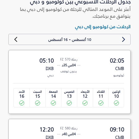
جدول الرحلات الأسبوعي بين كولومبو و دبي
أعثر على الموعد المثالي للرحلة من كولومبو إلى دبي بما
يتوافق مع برنامجك.
الرحلات من كولومبو إلى دبي
-
10 أغسطس
16 أغسطس
02:05
رحلة FZ 570
05:10
04س 35د
DXB
CMB
بدون توقف
كولومبو
دبي
الإثنين
الثلاثاء
الأربعاء
الخميس
الجمعة
السبت
الأحد
16
15
14
13
12
11
10
09:10
رحلة FZ 580
12:20
04س 40د
DXB
CMB