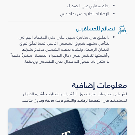
رحلة سفاري في الصحراء
الإطلالة الخلابة من نخلة دبي
نصائح للمسافرين
.انطلق في مغامرة مبهرة على متن المنطاد الهوائي،
لتتأمل مشهد شروق الشمس الآسر، فيما تحلّق فوق
الكثبان الرملية، وتشعر بدفء الشمس يدغدغ بشرتك
وأشعتها تنعكس على رمال الصحراء الذهبية، مبتكرةً منظراً
لا مثيل له، يصوّر لك جمال دبي الطبيعي وروعتها.
معلومات إضافية
اعثر على معلومات مفيدة حول التأشيرات ومتطلبات تأشيرة الدخول
لمساعدتك في التخطيط لرحلتك والتنعّم برحلة مريحة وبدون متاعب.