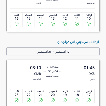
كولومبو
دبي
الإثنين
الثلاثاء
الأربعاء
الخميس
الجمعة
السبت
الأحد
16
15
14
13
12
11
10
الرحلات من دبي إلى كولومبو
-
17 أغسطس
23 أغسطس
01:45
رحلة FZ 579
08:10
04س 55د
CMB
DXB
بدون توقف
دبي
كولومبو
الإثنين
الثلاثاء
الأربعاء
الخميس
الجمعة
السبت
الأحد
23
22
21
20
19
18
17