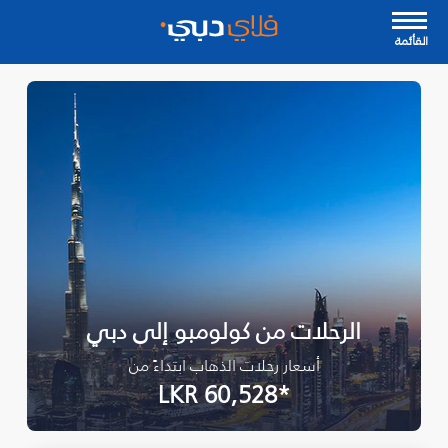
القأئمة
الرحلات من كولومبو إلى دبي
أسعار رحلات الذهاب ابتداءً من
*LKR 60,528