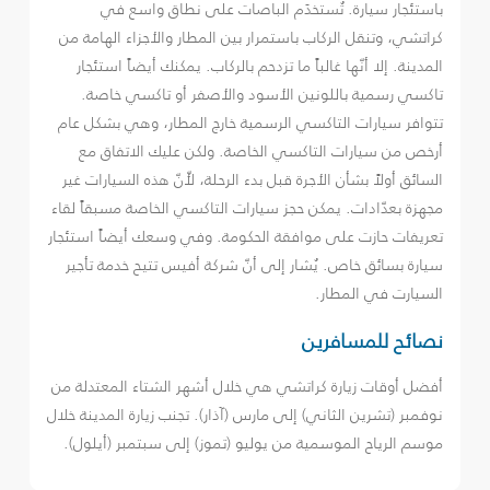
باستئجار سيارة. تُستخدَم الباصات على نطاق واسع في
كراتشي، وتنقل الركاب باستمرار بين المطار والأجزاء الهامة من
المدينة. إلا أنّها غالباً ما تزدحم بالركاب. يمكنك أيضاً استئجار
تاكسي رسمية باللونين الأسود والأصفر أو تاكسي خاصة.
تتوافر سيارات التاكسي الرسمية خارج المطار، وهي بشكل عام
أرخص من سيارات التاكسي الخاصة. ولكن عليك الاتفاق مع
السائق أولاً بشأن الأجرة قبل بدء الرحلة، لأّنّ هذه السيارات غير
مجهزة بعدّادات. يمكن حجز سيارات التاكسي الخاصة مسبقاً لقاء
تعريفات حازت على موافقة الحكومة. وفي وسعك أيضاً استئجار
سيارة بسائق خاص. يُشار إلى أنّ شركة أفيس تتيح خدمة تأجير
السيارت في المطار.
نصائح للمسافرين
أفضل أوقات زيارة كراتشي هي خلال أشهر الشتاء المعتدلة من
نوفمبر (تشرين الثاني) إلى مارس (آذار). تجنب زيارة المدينة خلال
موسم الرياح الموسمية من يوليو (تموز) إلى سبتمبر (أيلول).