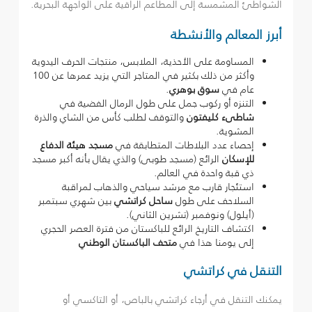
الشواطئ المشمسة إلى المطاعم الراقية على الواجهة البحرية.
أبرز المعالم والأنشطة
المساومة على الأحذية، الملابس، منتجات الحرف اليدوية
وأكثر من ذلك بكثير في المتاجر التي يزيد عمرها عن 100
عام في
سوق بوهري
.
التنزه أو ركوب جمل على طول الرمال الفضية في
شاطىء كليفتون
والتوقف لطلب كأس من الشاي والذرة
المشوية.
إحصاء عدد البلاطات المتطابقة في
مسجد هيئة الدفاع
للإسكان
الرائع (مسجد طوبى) والذي يقال بأنه أكبر مسجد
ذي قبة واحدة في العالم.
استئجار قارب مع مرشد سياحي والذهاب لمراقبة
السلاحف على طول
ساحل كراتشي
بين شهري سبتمبر
(أيلول) ونوفمبر (تشرين الثاني).
اكتشاف التاريخ الرائع للباكستان من فترة العصر الحجري
إلى يومنا هذا في
متحف الباكستان الوطني
التنقل في كراتشي
يمكنك التنقل في أرجاء كراتشي بالباص، أو التاكسي أو