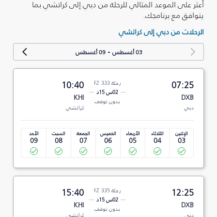
أعثر على الموعد المثالي للرحلة من دبي إلى كراتشي بما
يتوافق مع برنامجك.
الرحلات من دبي إلى كراتشي
-
03 أغسطس
09 أغسطس
07:25
رحلة FZ 333
10:40
02س 15د
KHI
DXB
بدون توقف
دبي
كراتشي
الإثنين
الثلاثاء
الأربعاء
الخميس
الجمعة
السبت
الأحد
09
08
07
06
05
04
03
12:25
رحلة FZ 335
15:40
02س 15د
KHI
DXB
بدون توقف
دبي
كراتشي