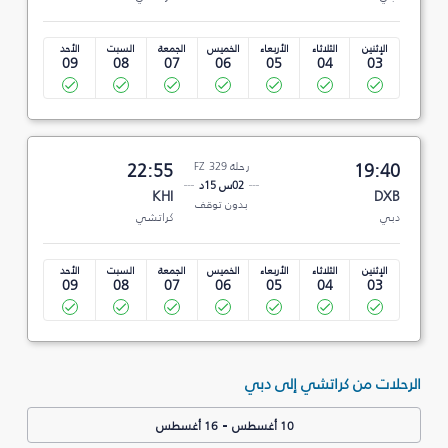
الإثنين
الثلاثاء
الأربعاء
الخميس
الجمعة
السبت
الأحد
09
08
07
06
05
04
03
19:40
رحلة FZ 329
22:55
02س 15د
KHI
DXB
بدون توقف
دبي
كراتشي
الإثنين
الثلاثاء
الأربعاء
الخميس
الجمعة
السبت
الأحد
09
08
07
06
05
04
03
الرحلات من كراتشي إلى دبي
-
10 أغسطس
16 أغسطس