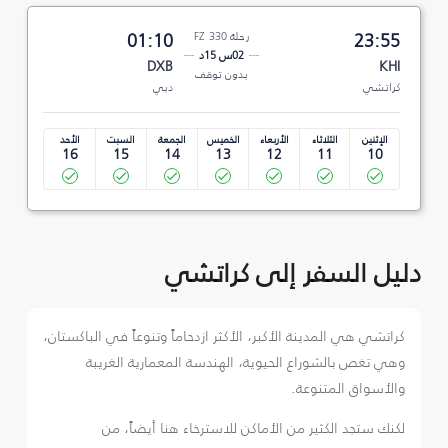
23:55
رحلة FZ 330
01:10
02س 15د
DXB
KHI
بدون توقف
كراتشي
دبي
الإثنين
الثلاثاء
الأربعاء
الخميس
الجمعة
السبت
الأحد
16
15
14
13
12
11
10
دليل السفر إلى كراتشي
كراتشي هي المدينة الأكبر، الأكثر ازدحاماً وتنوعاً في الباكستان،
وهي تغص بالشوراع الحيوية، الهندسة المعمارية الغريبة
والأسواق المتنوعة.
لكنك ستجد الكثير من الأماكن للاسترخاء هنا أيضاً، من