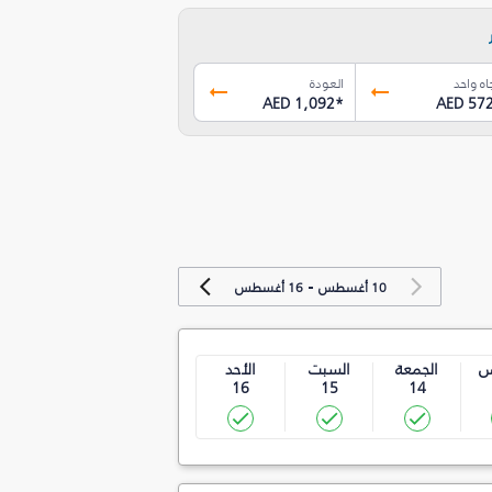
اه واحد
العودة
AED 1,092
*
AED 57
-
10 أغسطس
16 أغسطس
س
الجمعة
السبت
الأحد
16
15
14