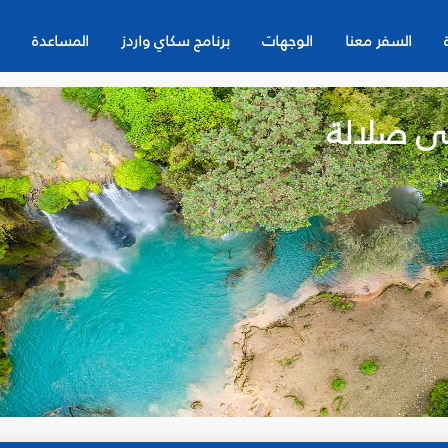
السفر معنا
الوجهات
برنامج سكاي واردز
المساعدة
لى صلالة
ن