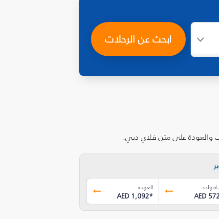
ابحث عن الرحلات
ب والعودة على متن فلاي دبي.
ر
اه واحد
العودة
AED 1,092
*
AED 57