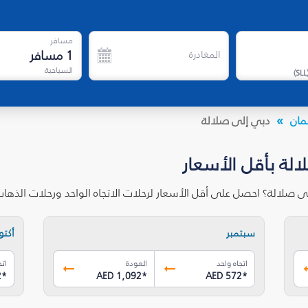
مسافر
1
مسافر
المغادرة
السياحية
)
SLL
مان
دبي إلى صلالة
لة بأقل الأسعار
ى صلالة؟ احصل على أقل الأسعار لرحلات الاتجاه الواحد ورحلات الذها
سبتمبر
أكتوب
اتجاه واحد
العودة
اتج
2
*
AED 1,092
*
AED 572
*