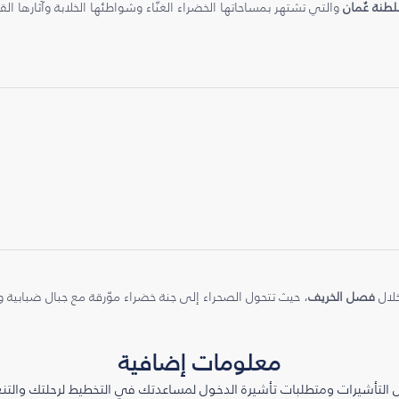
طنة عُمان
والتي تشتهر بمساحاتها الخضراء الغنّاء وشواطئها الخلابة وآثارها القد
خلال
فصل الخريف
، حيث تتحول الصحراء إلى جنة خضراء موّرقة مع جبال ضبابية 
معلومات إضافية
التأشيرات ومتطلبات تأشيرة الدخول لمساعدتك في التخطيط لرحلتك والتنعّ