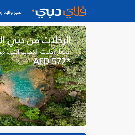
الحجز والإدارة
الرحلات من دبي إ
أسعار رحلات الذهاب ابتداءً م
*AED 572