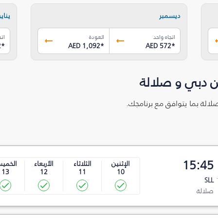
ديسمبر
يناير
اتجاه واحد
العودة
اتج
2
*
AED 1,092
*
AED 572
*
ن دبي و صلالة
لالة بما يتوافق مع برنامجك.
15:45
الإثنين
الثلاثاء
الأربعاء
الخمي
13
12
11
10
SLL
صلالة