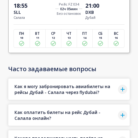
18:55
Рейс FZ 034
21:00
02ч 05мин
SLL
DXB
Без остановок
Салала
Дубай
ПН
ВТ
СР
ЧТ
ПТ
СБ
ВС
10
11
12
13
14
15
16
Часто задаваемые вопросы
Как я могу забронировать авиабилеты на
рейсы Дубай - Салала через flydubai?
Как оплатить билеты на рейс Дубай -
Салала онлайн?