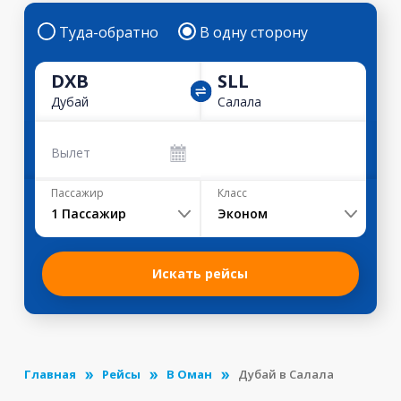
Туда-обратно
В одну сторону
DXB
SLL
Дубай
Салала
Вылет
Пассажир
Класс
1
Пассажир
Эконом
Искать рейсы
Главная
Рейсы
В Оман
Дубай в Салала