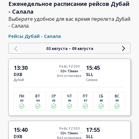
Еженедельное расписание рейсов Дубай
- Салала
Выберите удобное для вас время перелета Дубай
- Салала.
Рейсы Дубай - Салала
-
03 августа
09 августа
13:30
Рейс FZ 039
15:45
02ч 15мин
DXB
SLL
Без остановок
Дубай
Салала
ПН
ВТ
СР
ЧТ
ПТ
СБ
ВС
03
04
05
06
07
08
09
15:40
Рейс FZ 033
17:55
02ч 15мин
DXB
SLL
Без остановок