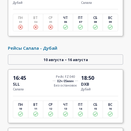
Дубай
Салала
ПН
ВТ
СР
ЧТ
ПТ
СБ
ВС
03
04
05
06
07
08
09
Рейсы Салала - Дубай
-
10 августа
16 августа
16:45
Рейс FZ 040
18:50
02ч 05мин
SLL
DXB
Без остановок
Салала
Дубай
ПН
ВТ
СР
ЧТ
ПТ
СБ
ВС
10
11
12
13
14
15
16