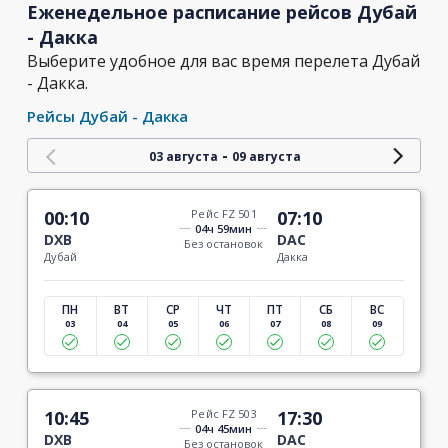
Еженедельное расписание рейсов Дубай
- Дакка
Выберите удобное для вас время перелета Дубай
- Дакка.
Рейсы Дубай - Дакка
-
03 августа
09 августа
00:10
Рейс FZ 501
07:10
04ч 59мин
DXB
DAC
Без остановок
Дубай
Дакка
ПН
ВТ
СР
ЧТ
ПТ
СБ
ВС
03
04
05
06
07
08
09
10:45
Рейс FZ 503
17:30
04ч 45мин
DXB
DAC
Без остановок