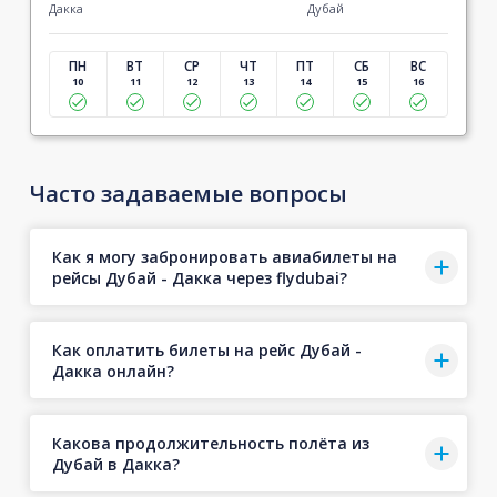
Дакка
Дубай
ПН
ВТ
СР
ЧТ
ПТ
СБ
ВС
10
11
12
13
14
15
16
Часто задаваемые вопросы
Как я могу забронировать авиабилеты на
рейсы Дубай - Дакка через flydubai?
Как оплатить билеты на рейс Дубай -
Дакка онлайн?
Какова продолжительность полёта из
Дубай в Дакка?