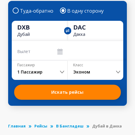
Туда-обратно
В одну сторону
DXB
DAC
Дубай
Дакка
Вылет
Пассажир
Класс
1
Пассажир
Эконом
Искать рейсы
Главная
Рейсы
В Бангладеш
Дубай в Дакка