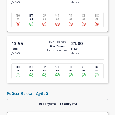
Дубай
Дакка
ПН
ВТ
СР
ЧТ
ПТ
СБ
ВС
03
04
05
06
07
08
09
13:55
Рейс FZ 523
21:00
05ч 05мин
DXB
DAC
Без остановок
Дубай
Дакка
ПН
ВТ
СР
ЧТ
ПТ
СБ
ВС
03
04
05
06
07
08
09
Рейсы Дакка - Дубай
-
10 августа
16 августа