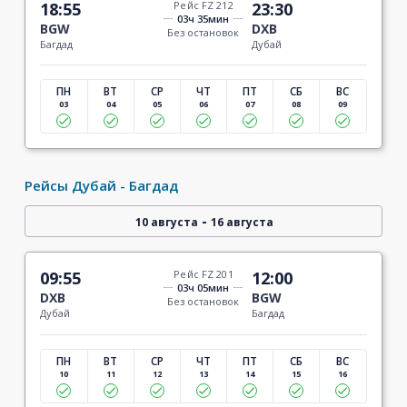
18:55
Рейс FZ 212
23:30
03ч 35мин
BGW
DXB
Без остановок
Багдад
Дубай
ПН
ВТ
СР
ЧТ
ПТ
СБ
ВС
03
04
05
06
07
08
09
Рейсы Дубай - Багдад
-
10 августа
16 августа
09:55
Рейс FZ 201
12:00
03ч 05мин
DXB
BGW
Без остановок
Дубай
Багдад
ПН
ВТ
СР
ЧТ
ПТ
СБ
ВС
10
11
12
13
14
15
16