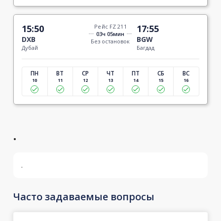
15:50
Рейс FZ 211
17:55
03ч 05мин
DXB
BGW
Без остановок
Дубай
Багдад
ПН
ВТ
СР
ЧТ
ПТ
СБ
ВС
10
11
12
13
14
15
16
.
.
Часто задаваемые вопросы