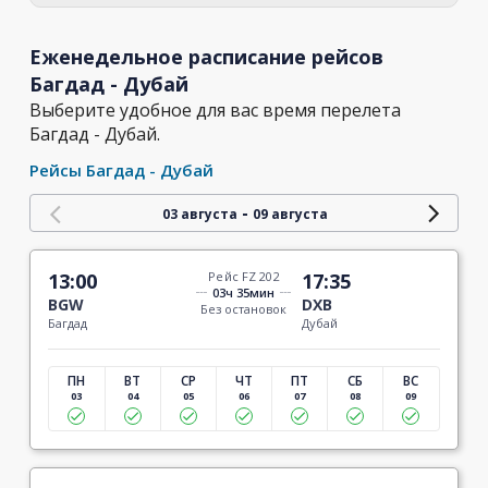
Еженедельное расписание рейсов
Багдад - Дубай
Выберите удобное для вас время перелета
Багдад - Дубай.
Рейсы Багдад - Дубай
-
03 августа
09 августа
13:00
Рейс FZ 202
17:35
03ч 35мин
BGW
DXB
Без остановок
Багдад
Дубай
ПН
ВТ
СР
ЧТ
ПТ
СБ
ВС
03
04
05
06
07
08
09