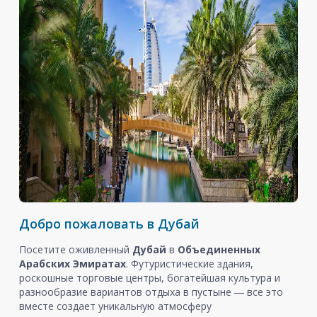
Добро пожаловать в Дубай
Посетите оживленный
Дубай
в
Объединенных
Арабских Эмиратах
. Футуристические здания,
роскошные торговые центры, богатейшая культура и
разнообразие вариантов отдыха в пустыне ― все это
вместе создает уникальную атмосферу