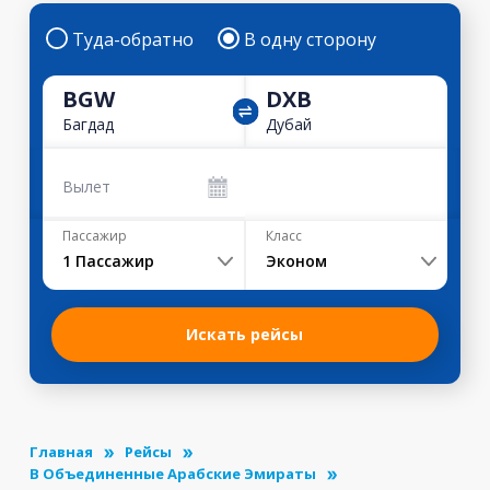
Туда-обратно
В одну сторону
BGW
DXB
Багдад
Дубай
Вылет
Пассажир
Класс
1
Пассажир
Эконом
Искать рейсы
Главная
Рейсы
В Объединенные Арабские Эмираты