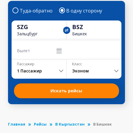
Туда-обратно
В одну сторону
SZG
BSZ
Зальцбург
Бишкек
Вылет
Пассажир
Класс
1
Пассажир
Эконом
Искать рейсы
Главная
Рейсы
В Кыргызстан
В Бишкек