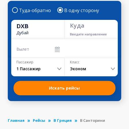
Туда-обратно
В одну сторону
Куда
DXB
Дубай
Введите направление
Вылет
Пассажир
Класс
1
Пассажир
Эконом
Искать рейсы
Главная
Рейсы
В Греция
В Санторини