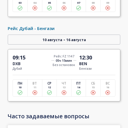
03
04
05
06
07
08
09
Рейс Дубай - Бенгази
-
10 августа
16 августа
09:15
Рейс FZ 1147
12:30
05ч 15мин
DXB
BEN
Без остановок
Дубай
Бенгази
ПН
ВТ
СР
ЧТ
ПТ
СБ
ВС
10
11
12
13
14
15
16
Часто задаваемые вопросы