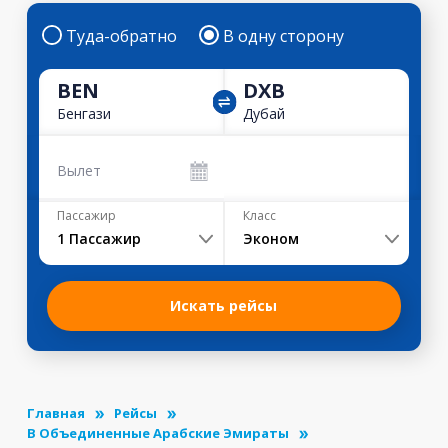
Туда-обратно
В одну сторону
BEN
DXB
Бенгази
Дубай
Вылет
Пассажир
Класс
1
Пассажир
Эконом
Искать рейсы
Главная
Рейсы
В Объединенные Арабские Эмираты