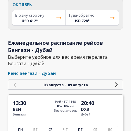
ОКТЯБРЬ
В одну сторону
Туда-обратно
USD 612
*
USD 728
*
Еженедельное расписание рейсов
Бенгази - Дубай
Выберите удобное для вас время перелета
Бенгази - Дубай.
Рейс Бенгази - Дубай
-
03 августа
09 августа
13:30
Рейс FZ 1148
20:40
05ч 10мин
BEN
DXB
Без остановок
Бенгази
Дубай
ПН
ВТ
СР
ЧТ
ПТ
СБ
ВС