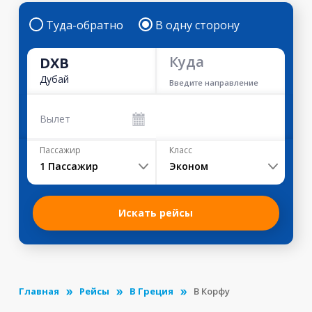
Туда-обратно
В одну сторону
Куда
DXB
Дубай
Введите направление
Вылет
Пассажир
Класс
1
Пассажир
Эконом
Искать рейсы
Главная
Рейсы
В Греция
В Корфу