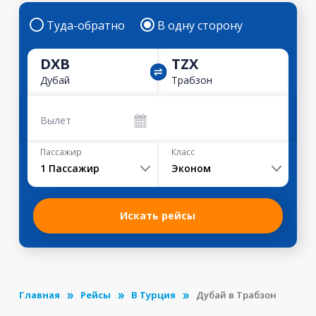
Туда-обратно
В одну сторону
DXB
TZX
Дубай
Трабзон
Вылет
Пассажир
Класс
1
Пассажир
Эконом
Искать рейсы
Главная
Рейсы
В Турция
Дубай в Трабзон