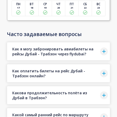
ПН
ВТ
СР
ЧТ
ПТ
СБ
ВС
17
18
19
20
21
22
23
Часто задаваемые вопросы
Как я могу забронировать авиабилеты на
рейсы Дубай - Трабзон через flydubai?
Как оплатить билеты на рейс Дубай -
Трабзон онлайн?
Какова продолжительность полёта из
Дубай в Трабзон?
Какой самый ранний рейс по маршруту