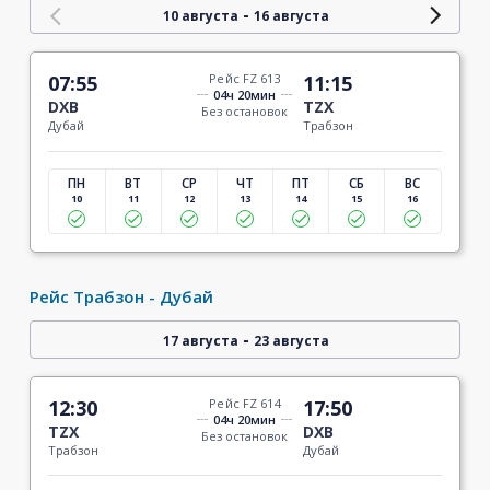
-
10 августа
16 августа
07:55
Рейс FZ 613
11:15
04ч 20мин
DXB
TZX
Без остановок
Дубай
Трабзон
ПН
ВТ
СР
ЧТ
ПТ
СБ
ВС
10
11
12
13
14
15
16
Рейс Трабзон - Дубай
-
17 августа
23 августа
12:30
Рейс FZ 614
17:50
04ч 20мин
TZX
DXB
Без остановок
Трабзон
Дубай