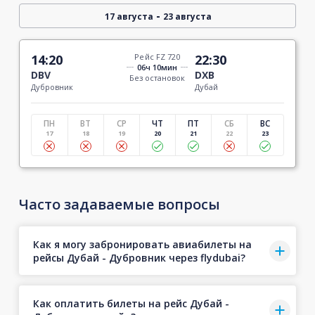
-
17 августа
23 августа
14:20
Рейс FZ 720
22:30
06ч 10мин
DBV
DXB
Без остановок
Дубровник
Дубай
ПН
ВТ
СР
ЧТ
ПТ
СБ
ВС
17
18
19
20
21
22
23
Часто задаваемые вопросы
Как я могу забронировать авиабилеты на
рейсы Дубай - Дубровник через flydubai?
Как оплатить билеты на рейс Дубай -