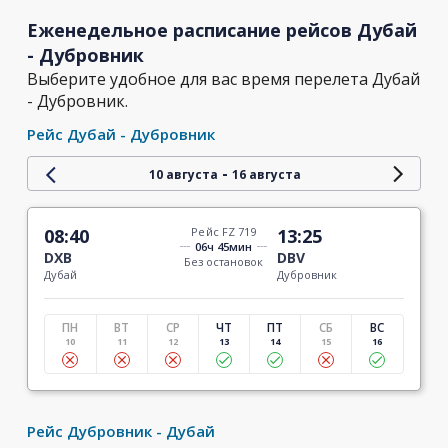
Еженедельное расписание рейсов Дубай
- Дубровник
Выберите удобное для вас время перелета Дубай
- Дубровник.
Рейс Дубай - Дубровник
-
10 августа
16 августа
08:40
Рейс FZ 719
13:25
06ч 45мин
DXB
DBV
Без остановок
Дубай
Дубровник
ПН
ВТ
СР
ЧТ
ПТ
СБ
ВС
10
11
12
13
14
15
16
Рейс Дубровник - Дубай