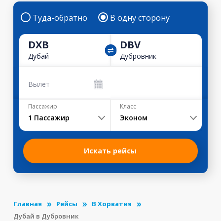
Туда-обратно
В одну сторону
DXB
DBV
Дубай
Дубровник
Вылет
Пассажир
Класс
1
Пассажир
Эконом
Искать рейсы
Главная
Рейсы
В Хорватия
Дубай в Дубровник