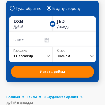
Туда-обратно
В одну сторону
DXB
JED
Дубай
Джидда
Вылет
Пассажир
Класс
1
Пассажир
Эконом
Искать рейсы
Главная
Рейсы
В Саудовская Аравия
Дубай в Джидда