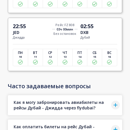
22:55
Рейс FZ 808
02:55
03ч 00мин
JED
DXB
Без остановок
Джидда
Дубай
ПН
ВТ
СР
ЧТ
ПТ
СБ
ВС
10
11
12
13
14
15
16
Часто задаваемые вопросы
Как я могу забронировать авиабилеты на
рейсы Дубай - Джидда через flydubai?
Как оплатить билеты на рейс Дубай -