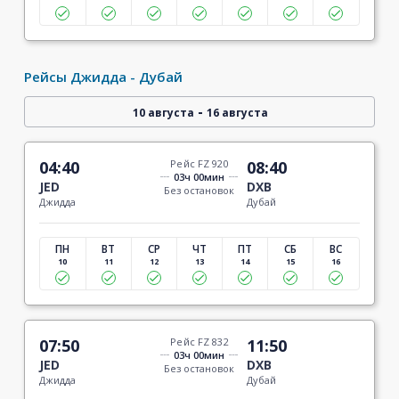
Рейсы Джидда - Дубай
-
10 августа
16 августа
04:40
Рейс FZ 920
08:40
03ч 00мин
JED
DXB
Без остановок
Джидда
Дубай
ПН
ВТ
СР
ЧТ
ПТ
СБ
ВС
10
11
12
13
14
15
16
07:50
Рейс FZ 832
11:50
03ч 00мин
JED
DXB
Без остановок
Джидда
Дубай