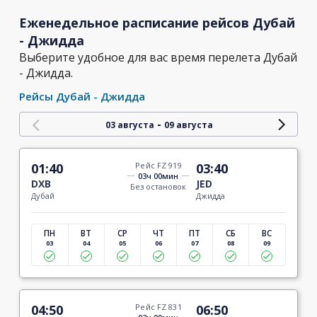
Еженедельное расписание рейсов Дубай
- Джидда
Выберите удобное для вас время перелета Дубай
- Джидда.
Рейсы Дубай - Джидда
-
03 августа
09 августа
01:40
Рейс FZ 919
03:40
03ч 00мин
DXB
JED
Без остановок
Дубай
Джидда
ПН
ВТ
СР
ЧТ
ПТ
СБ
ВС
03
04
05
06
07
08
09
04:50
Рейс FZ 831
06:50