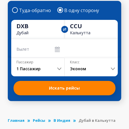
Туда-обратно
В одну сторону
DXB
CCU
Дубай
Калькутта
Вылет
Пассажир
Класс
1
Пассажир
Эконом
Искать рейсы
Главная
Рейсы
В Индия
Дубай в Калькутта