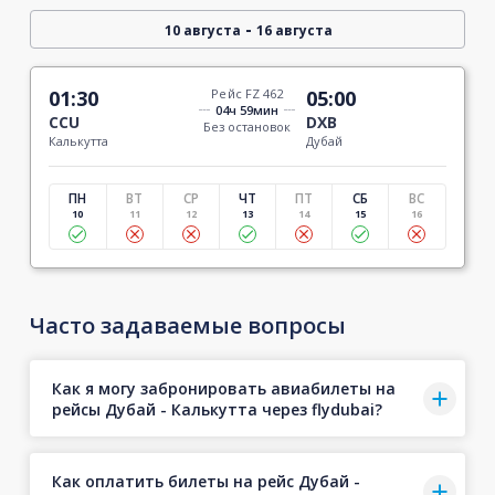
-
10 августа
16 августа
01:30
Рейс FZ 462
05:00
04ч 59мин
CCU
DXB
Без остановок
Калькутта
Дубай
ПН
ВТ
СР
ЧТ
ПТ
СБ
ВС
10
11
12
13
14
15
16
Часто задаваемые вопросы
Как я могу забронировать авиабилеты на
рейсы Дубай - Калькутта через flydubai?
Как оплатить билеты на рейс Дубай -