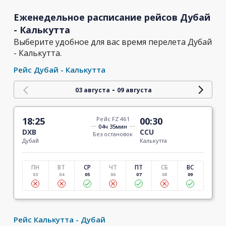
Еженедельное расписание рейсов Дубай
- Калькутта
Выберите удобное для вас время перелета Дубай
- Калькутта.
Рейс Дубай - Калькутта
-
03 августа
09 августа
18:25
Рейс FZ 461
00:30
04ч 35мин
DXB
CCU
Без остановок
Дубай
Калькутта
ПН
ВТ
СР
ЧТ
ПТ
СБ
ВС
03
04
05
06
07
08
09
Рейс Калькутта - Дубай