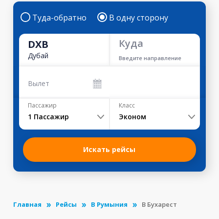
Туда-обратно
В одну сторону
Куда
DXB
Дубай
Введите направление
Вылет
Пассажир
Класс
1
Пассажир
Эконом
Искать рейсы
Главная
Рейсы
В Румыния
В Бухарест