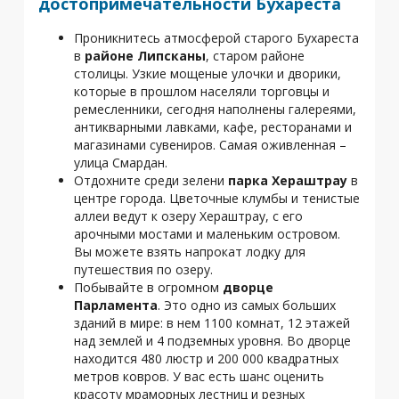
достопримечательности Бухареста
Проникнитесь атмосферой старого Бухареста
в
районе Липсканы
, старом районе
столицы. Узкие мощеные улочки и дворики,
которые в прошлом населяли торговцы и
ремесленники, сегодня наполнены галереями,
антикварными лавками, кафе, ресторанами и
магазинами сувениров. Самая оживленная –
улица Смардан.
Отдохните среди зелени
парка Хераштрау
в
центре города. Цветочные клумбы и тенистые
аллеи ведут к озеру Хераштрау, с его
арочными мостами и маленьким островом.
Вы можете взять напрокат лодку для
путешествия по озеру.
Побывайте в огромном
дворце
Парламента
. Это одно из самых больших
зданий в мире: в нем 1100 комнат, 12 этажей
над землей и 4 подземных уровня. Во дворце
находится 480 люстр и 200 000 квадратных
метров ковров. У вас есть шанс оценить
красоту мраморных лестниц и резных