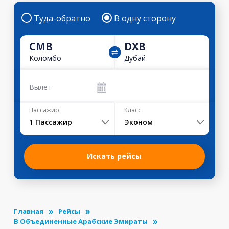
Туда-обратно
В одну сторону
CMB
DXB
Коломбо
Дубай
Вылет
Пассажир
Класс
1
Пассажир
Эконом
Искать рейсы
Главная
Рейсы
В Объединенные Арабские Эмираты