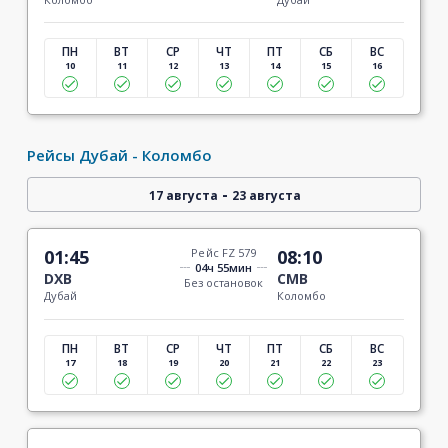
ПН
ВТ
СР
ЧТ
ПТ
СБ
ВС
10
11
12
13
14
15
16
Рейсы Дубай - Коломбо
-
17 августа
23 августа
01:45
Рейс FZ 579
08:10
04ч 55мин
DXB
CMB
Без остановок
Дубай
Коломбо
ПН
ВТ
СР
ЧТ
ПТ
СБ
ВС
17
18
19
20
21
22
23