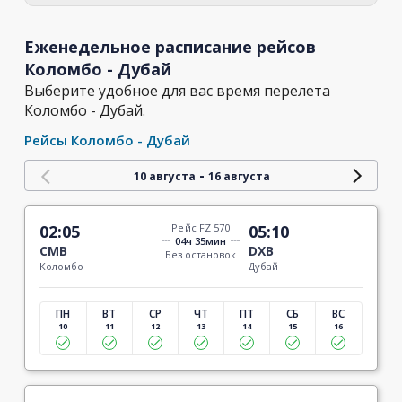
Еженедельное расписание рейсов
Коломбо - Дубай
Выберите удобное для вас время перелета
Коломбо - Дубай.
Рейсы Коломбо - Дубай
-
10 августа
16 августа
02:05
Рейс FZ 570
05:10
04ч 35мин
CMB
DXB
Без остановок
Коломбо
Дубай
ПН
ВТ
СР
ЧТ
ПТ
СБ
ВС
10
11
12
13
14
15
16