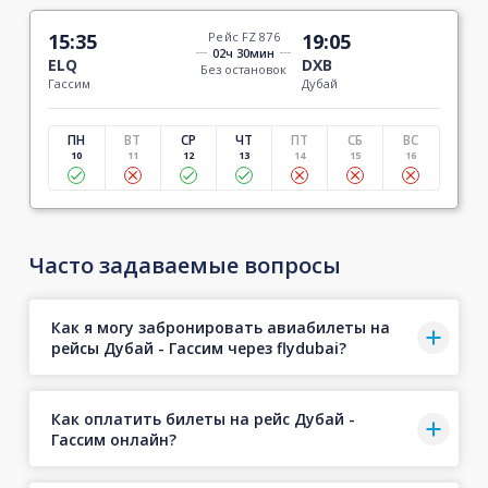
15:35
Рейс FZ 876
19:05
02ч 30мин
ELQ
DXB
Без остановок
Гассим
Дубай
ПН
ВТ
СР
ЧТ
ПТ
СБ
ВС
10
11
12
13
14
15
16
Часто задаваемые вопросы
Как я могу забронировать авиабилеты на
рейсы Дубай - Гассим через flydubai?
Как оплатить билеты на рейс Дубай -
Гассим онлайн?