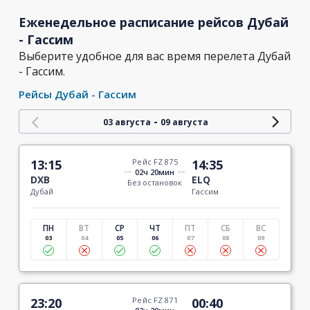
Еженедельное расписание рейсов Дубай
- Гассим
Выберите удобное для вас время перелета Дубай
- Гассим.
Рейсы Дубай - Гассим
-
03 августа
09 августа
13:15
Рейс FZ 875
14:35
02ч 20мин
DXB
ELQ
Без остановок
Дубай
Гассим
ПН
ВТ
СР
ЧТ
ПТ
СБ
ВС
03
04
05
06
07
08
09
23:20
Рейс FZ 871
00:40