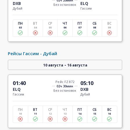
02ч 20мин
DXB
ELQ
Без остановок
Дубай
Гассим
ПН
ВТ
СР
ЧТ
ПТ
СБ
ВС
03
04
05
06
07
08
09
Рейсы Гассим - Дубай
-
10 августа
16 августа
01:40
Рейс FZ 872
05:10
02ч 30мин
ELQ
DXB
Без остановок
Гассим
Дубай
ПН
ВТ
СР
ЧТ
ПТ
СБ
ВС
10
11
12
13
14
15
16