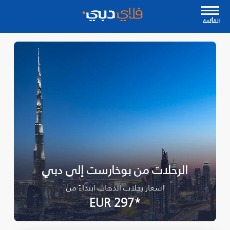
القأئمة
الرحلات من بوخارست إلى دبي
أسعار رحلات الذهاب ابتداءً من
*EUR 297