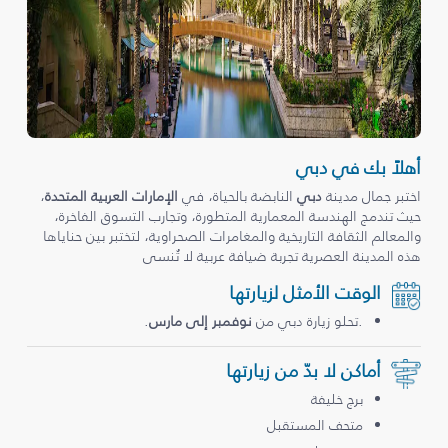
أهلاً بك في دبي
اختبر جمال مدينة
دبي
النابضة بالحياة، في
الإمارات العربية المتحدة
،
حيث تندمج الهندسة المعمارية المتطورة، وتجارب التسوق الفاخرة،
والمعالم الثقافة التاريخية والمغامرات الصحراوية، لتختبر بين حناياها
هذه المدينة العصرية تجربة ضيافة عربية لا تُنسى
الوقت الأمثل لزيارتها
.تحلو زيارة دبي من
نوفمبر إلى مارس
.
أماكن لا بدّ من زيارتها
برج خليفة
متحف المستقبل