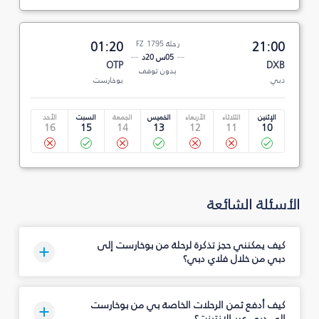
21:00
رحلة FZ 1795
01:20
05س 20د
OTP
DXB
بدون توقف
دبي
بوخارست
الإثنين
الثلاثاء
الأربعاء
الخميس
الجمعة
السبت
الأحد
16
15
14
13
12
11
10
الأسئلة الشائعة
كيف يمكنني حجز تذكرة لرحلة من بوخارست إلى
دبي من خلال فلاي دبي؟
كيف أدفع ثمن الرحلات الخاصة بي من بوخارست
إلى دبي عبر الإنترنت؟