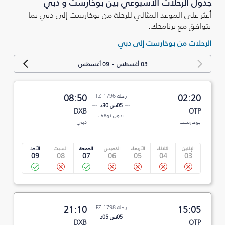
جدول الرحلات الأسبوعي بين بوخارست و دبي
أعثر على الموعد المثالي للرحلة من بوخارست إلى دبي بما
يتوافق مع برنامجك.
الرحلات من بوخارست إلى دبي
-
03 أغسطس
09 أغسطس
02:20
رحلة FZ 1796
08:50
05س 30د
DXB
OTP
بدون توقف
بوخارست
دبي
الإثنين
الثلاثاء
الأربعاء
الخميس
الجمعة
السبت
الأحد
09
08
07
06
05
04
03
15:05
رحلة FZ 1798
21:10
05س 05د
DXB
OTP