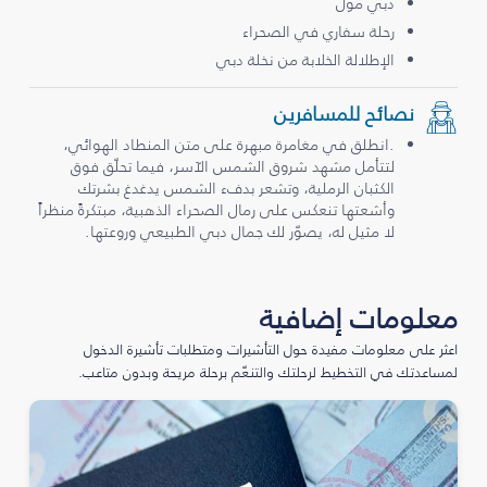
دبي مول
رحلة سفاري في الصحراء
الإطلالة الخلابة من نخلة دبي
نصائح للمسافرين
.انطلق في مغامرة مبهرة على متن المنطاد الهوائي،
لتتأمل مشهد شروق الشمس الآسر، فيما تحلّق فوق
الكثبان الرملية، وتشعر بدفء الشمس يدغدغ بشرتك
وأشعتها تنعكس على رمال الصحراء الذهبية، مبتكرةً منظراً
لا مثيل له، يصوّر لك جمال دبي الطبيعي وروعتها.
معلومات إضافية
اعثر على معلومات مفيدة حول التأشيرات ومتطلبات تأشيرة الدخول
لمساعدتك في التخطيط لرحلتك والتنعّم برحلة مريحة وبدون متاعب.