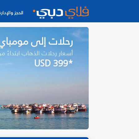
الحجز والإدارة
رحلات إلى مومباي
أسعار رحلات الذهاب ابتداءً م
*USD 399