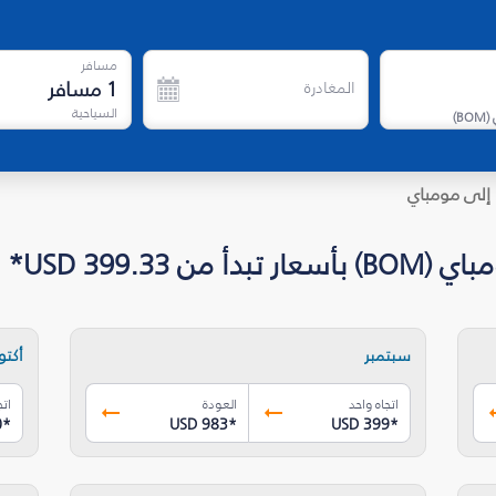
مسافر
1
مسافر
المغادرة
السياحية
)
BOM
(
إلى مومباي
U* - فلاي دبي
سبتمبر
أكتوب
اتجاه واحد
العودة
اتج
0
*
USD 983
*
USD 399
*