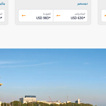
ديسمبر
يناير
اتجاه واحد
العودة
اتج
0
*
USD 983
*
USD 630
*