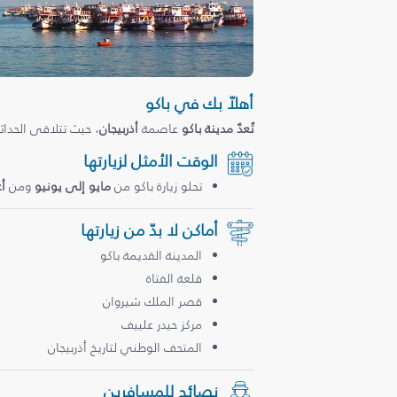
أهلاّ بك في باكو
تُعدّ مدينة باكو
عاصمة
أذربيجان
، حيث تتلاقى الحداثة
الوقت الأمثل لزيارتها
تحلو زيارة باكو من
مايو إلى يونيو
ومن
أ
أماكن لا بدّ من زيارتها
المدينة القديمة باكو
قلعة الفتاة
قصر الملك شيروان
مركز حيدر علييف
المتحف الوطني لتاريخ أذربيجان
نصائح للمسافرين