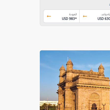
اه واحد
العودة
USD 983
*
USD 63