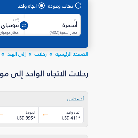
ذهاب وعودة
اتجاه واحد
من
إلى
مطار أسمرة
(
ASM
)
مطار مومباي
الصفحة الرئيسية
رحلات
إلى الهند
رحلات الاتجاه الواحد إلى مومباي (BOM) بأسعار تبدأ من SD 399.33
أغسطس
اتجاه واحد
العودة
USD 995
*
USD 411
*