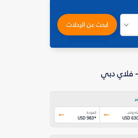
ابحث عن الرحلات
ر
اه واحد
العودة
USD 983
*
USD 63