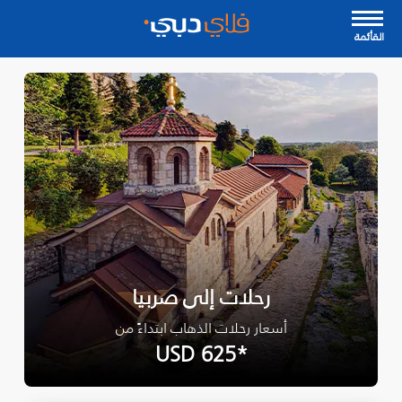
القأئمة
رحلات إلى صربيا
أسعار رحلات الذهاب ابتداءً من
*USD 625