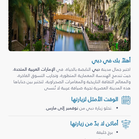
أهلاً بك في دبي
اختبر جمال مدينة
دبي
النابضة بالحياة، في
الإمارات العربية المتحدة
،
حيث تندمج الهندسة المعمارية المتطورة، وتجارب التسوق الفاخرة،
والمعالم الثقافة التاريخية والمغامرات الصحراوية، لتختبر بين حناياها
هذه المدينة العصرية تجربة ضيافة عربية لا تُنسى
الوقت الأمثل لزيارتها
.تحلو زيارة دبي من
نوفمبر إلى مارس
.
أماكن لا بدّ من زيارتها
برج خليفة