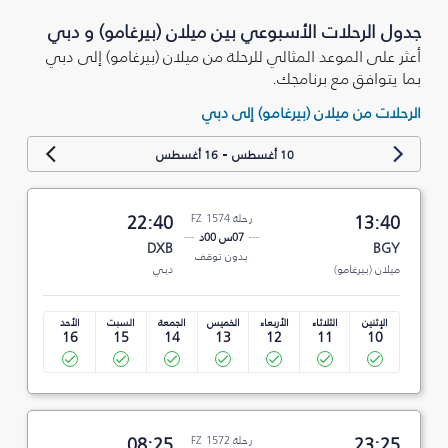
جدول الرحلات الأسبوعي بين ميلان (بيرغامو) و دبي
أعثر على الموعد المثالي للرحلة من ميلان (بيرغامو) إلى دبي
بما يتوافق مع برنامجك.
الرحلات من ميلان (بيرغامو) إلى دبي
-
10 أغسطس
16 أغسطس
13:40
رحلة FZ 1574
22:40
07س 00د
DXB
BGY
بدون توقف
ميلان (بيرغامو)
دبي
الإثنين
الثلاثاء
الأربعاء
الخميس
الجمعة
السبت
الأحد
16
15
14
13
12
11
10
23:25
رحلة FZ 1572
08:25