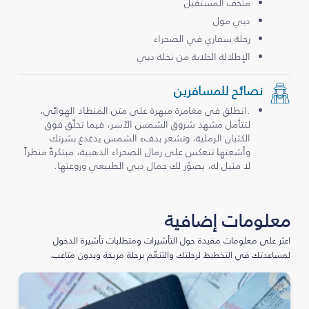
متحف المستقبل
دبي مول
رحلة سفاري في الصحراء
الإطلالة الخلابة من نخلة دبي
نصائح للمسافرين
.انطلق في مغامرة مبهرة على متن المنطاد الهوائي،
لتتأمل مشهد شروق الشمس الآسر، فيما تحلّق فوق
الكثبان الرملية، وتشعر بدفء الشمس يدغدغ بشرتك
وأشعتها تنعكس على رمال الصحراء الذهبية، مبتكرةً منظراً
لا مثيل له، يصوّر لك جمال دبي الطبيعي وروعتها.
معلومات إضافية
اعثر على معلومات مفيدة حول التأشيرات ومتطلبات تأشيرة الدخول
لمساعدتك في التخطيط لرحلتك والتنعّم برحلة مريحة وبدون متاعب.