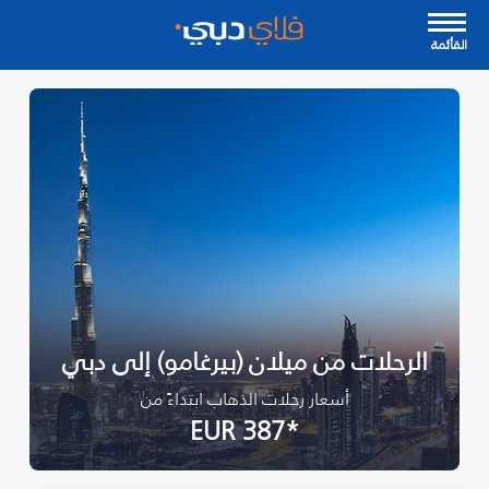
القأئمة
الرحلات من ميلان (بيرغامو) إلى دبي
أسعار رحلات الذهاب ابتداءً من
*EUR 387