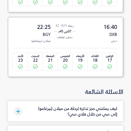
16:40
رحلة FZ 1571
22:25
07س 45د
BGY
DXB
بدون توقف
دبي
ميلان (بيرغامو)
الإثنين
الثلاثاء
الأربعاء
الخميس
الجمعة
السبت
الأحد
23
22
21
20
19
18
17
الأسئلة الشائعة
كيف يمكنني حجز تذكرة لرحلة من ميلان (بيرغامو)
إلى دبي من خلال فلاي دبي؟