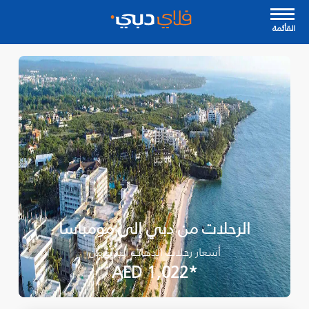
القأئمة
الرحلات من دبي إلى مومباسا
أسعار رحلات الذهاب ابتداءً من
*AED 1,022