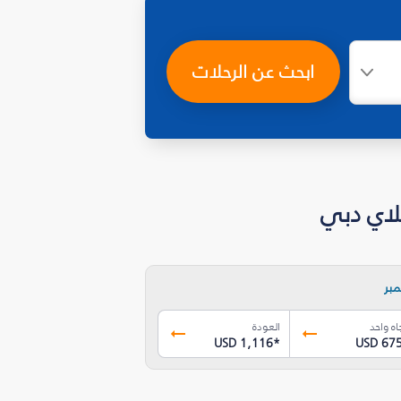
ابحث عن الرحلات
بر
اه واحد
العودة
USD 1,116
*
USD 67