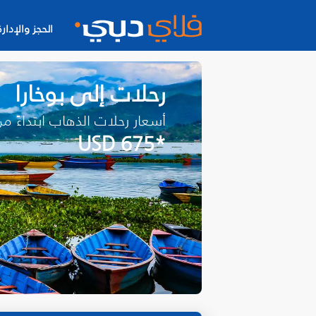
الحجز والإدارة
رحلات إلى بوخارا
أسعار رحلات الذهاب ابتداءً م
*USD 675