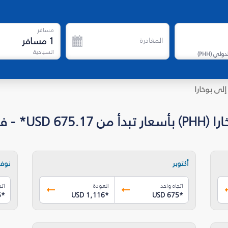
مسافر
1
مسافر
المغادرة
السياحية
لدولي
(
PHH
)
إلى بوخارا
- فلاي دبي
أكتوبر
نوفم
اتجاه واحد
العودة
اتج
5
*
USD 1,116
*
USD 675
*