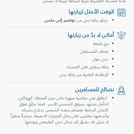
هذه المدينة العصرية تجربة ضيافة عربية لا تُنسى
الوقت الأمثل لزيارتها
.تحلو زيارة دبي من
نوفمبر إلى مارس
.
أماكن لا بدّ من زيارتها
برج خليفة
متحف المستقبل
دبي مول
رحلة سفاري في الصحراء
الإطلالة الخلابة من نخلة دبي
نصائح للمسافرين
.انطلق في مغامرة مبهرة على متن المنطاد الهوائي،
لتتأمل مشهد شروق الشمس الآسر، فيما تحلّق فوق
الكثبان الرملية، وتشعر بدفء الشمس يدغدغ بشرتك
وأشعتها تنعكس على رمال الصحراء الذهبية، مبتكرةً منظراً
لا مثيل له، يصوّر لك جمال دبي الطبيعي وروعتها.