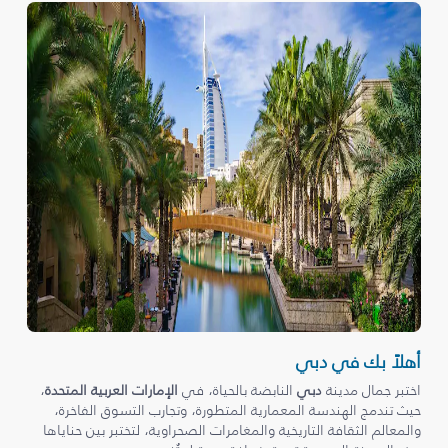
أهلاً بك في دبي
اختبر جمال مدينة
دبي
النابضة بالحياة، في
الإمارات العربية المتحدة
،
حيث تندمج الهندسة المعمارية المتطورة، وتجارب التسوق الفاخرة،
والمعالم الثقافة التاريخية والمغامرات الصحراوية، لتختبر بين حناياها