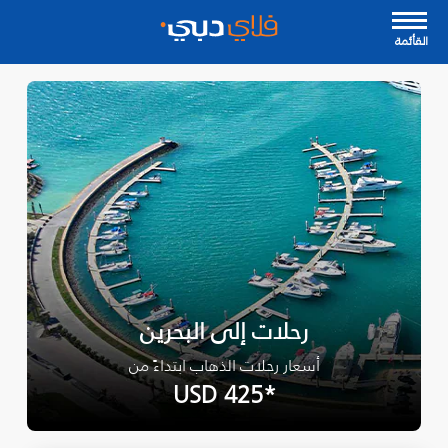
القأئمة
رحلات إلى البحرين
أسعار رحلات الذهاب ابتداءً من
*USD 425