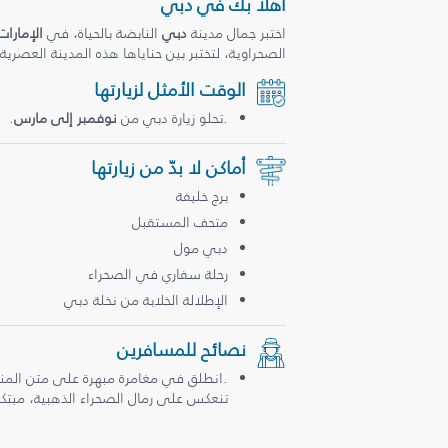
أهلاً بك في دبي
اختبر جمال مدينة
دبي
النابضة بالحياة، في
الإمارات
الصحراوية، لتختبر بين حناياها هذه المدينة العصرية
الوقت الأمثل لزيارتها
.تحلو زيارة دبي من
نوفمبر إلى مارس
.
أماكن لا بدّ من زيارتها
برج خليفة
متحف المستقبل
دبي مول
رحلة سفاري في الصحراء
الإطلالة الخلابة من نخلة دبي
نصائح للمسافرين
.انطلق في مغامرة مبهرة على متن المن
تنعكس على رمال الصحراء الذهبية، مبتكرة