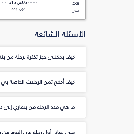
05س 15د
DXB
بدون توقف
دبي
الأسئلة الشائعة
كيف يمكنني حجز تذكرة لرحلة من بن
كيف أدفع ثمن الرحلات الخاصة بي م
ما هي مدة الرحلة من بنغازي إلى د
متى تغادر أول رحلة في اليوم من ب