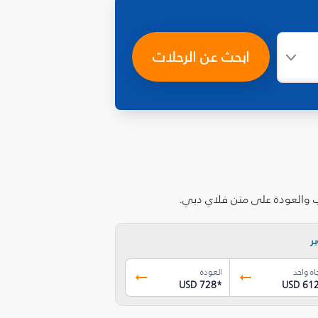
ابحث عن الرحلات
اب والعودة على متن فلاي دبي.
ر
اه واحد
العودة
USD 728
*
USD 61