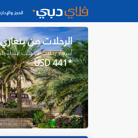
الحجز والإدارة
الرحلات من بنغازي
أسعار رحلات الذهاب ابتداءً م
*USD 441