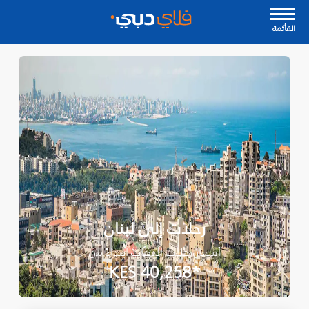
القأئمة
رحلات إلى لبنان
أسعار رحلات الذهاب ابتداءً من
*KES 40,258