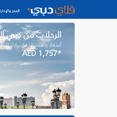
الحجز والإدارة
الرحلات من دبي إ
أسعار رحلات الذهاب ابتداءً م
*AED 1,757