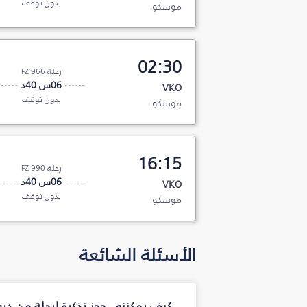
بدون توقف
موسكو
02:30
رحلة FZ 966
06س 40د
VKO
بدون توقف
موسكو
16:15
رحلة FZ 990
06س 40د
VKO
بدون توقف
موسكو
الأسئلة الشائعة
كيف يمكنني حجز تذكرة لرحلة من د