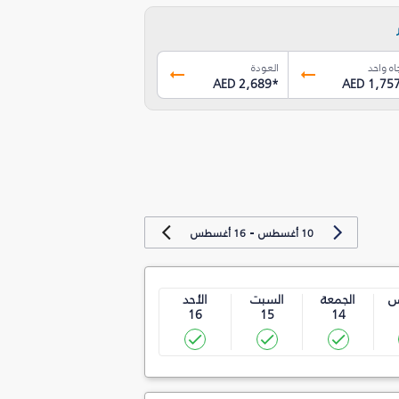
اه واحد
العودة
AED 2,689
*
AED 1,75
-
10 أغسطس
16 أغسطس
س
الجمعة
السبت
الأحد
16
15
14