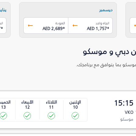
ديسمبر
يناير
اتجاه واحد
العودة
اتج
7
*
AED 2,689
*
AED 1,757
*
ين دبي و موسكو
موسكو بما يتوافق مع برنامجك.
15:15
الإثنين
الثلاثاء
الأربعاء
الخمي
13
12
11
10
VKO
موسكو