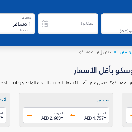
مسافر
1
مسافر
المغادرة
السياحية
و
(
VKO
)
الروسي
دبي إلى موسكو
سكو بأقل الأسعار
ى موسكو؟ احصل على أقل الأسعار لرحلات الاتجاه الواحد ورحلات الذه
سبتمبر
أكتوب
اتجاه واحد
العودة
اتج
7
*
AED 2,689
*
AED 1,757
*