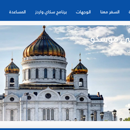
السفر معنا
الوجهات
برنامج سكاي واردز
المساعدة
لى موسكو
ن