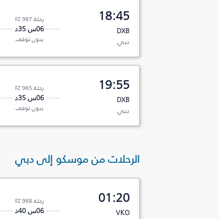
18:45
رحلة FZ 987
06س 35د
DXB
بدون توقف
دبي
19:55
رحلة FZ 965
06س 35د
DXB
بدون توقف
دبي
الرحلات من موسكو إلى دبي
01:20
رحلة FZ 988
06س 40د
VKO