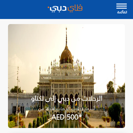
القأئمة
الرحلات من دبي إلى لكناو
أسعار رحلات الذهاب ابتداءً من
*AED 500