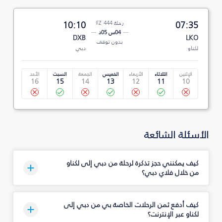
07:35
رحلة FZ 444
10:10
04س 05د
DXB
LKO
بدون توقف
لكناو
دبي
الإثنين
الثلاثاء
الأربعاء
الخميس
الجمعة
السبت
الأحد
16
15
14
13
12
11
10
الأسئلة الشائعة
كيف يمكنني حجز تذكرة لرحلة من دبي إلى لكناو
من خلال فلاي دبي؟
كيف أدفع ثمن الرحلات الخاصة بي من دبي إلى
لكناو عبر الإنترنت؟