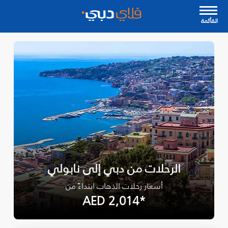
القأئمة
الرحلات من دبي إلى نابولي
أسعار رحلات الذهاب ابتداءً من
*AED 2,014