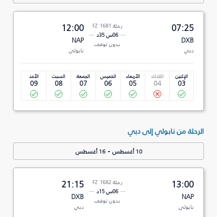
07:25
رحلة FZ 1681
12:00
06س 35د
NAP
DXB
بدون توقف
دبي
نابولي
الإثنين
الثلاثاء
الأربعاء
الخميس
الجمعة
السبت
الأحد
09
08
07
06
05
04
03
الرحلة من نابولي إلى دبي
-
10 أغسطس
16 أغسطس
13:00
رحلة FZ 1682
21:15
06س 15د
DXB
NAP
بدون توقف
نابولي
دبي