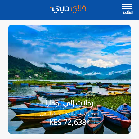
القأئمة
رحلات إلى بوخارا
أسعار رحلات الذهاب ابتداءً من
*KES 72,638