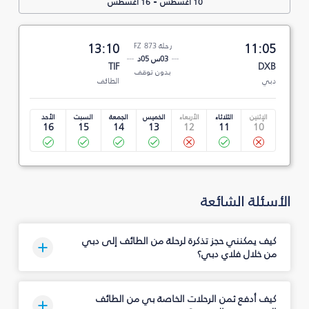
-
10 أغسطس
16 أغسطس
11:05
رحلة FZ 873
13:10
03س 05د
TIF
DXB
بدون توقف
دبي
الطائف
الإثنين
الثلاثاء
الأربعاء
الخميس
الجمعة
السبت
الأحد
16
15
14
13
12
11
10
الأسئلة الشائعة
كيف يمكنني حجز تذكرة لرحلة من الطائف إلى دبي
من خلال فلاي دبي؟
كيف أدفع ثمن الرحلات الخاصة بي من الطائف