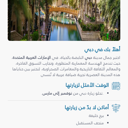
أهلاً بك في دبي
اختبر جمال مدينة
دبي
النابضة بالحياة، في
الإمارات العربية المتحدة
،
حيث تندمج الهندسة المعمارية المتطورة، وتجارب التسوق الفاخرة،
والمعالم الثقافة التاريخية والمغامرات الصحراوية، لتختبر بين حناياها
هذه المدينة العصرية تجربة ضيافة عربية لا تُنسى
الوقت الأمثل لزيارتها
.تحلو زيارة دبي من
نوفمبر إلى مارس
.
أماكن لا بدّ من زيارتها
برج خليفة
متحف المستقبل