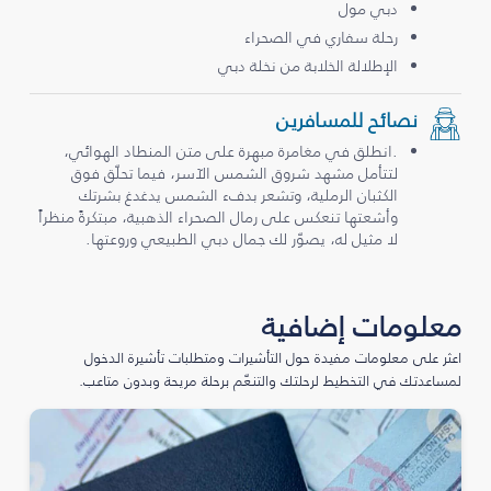
دبي مول
رحلة سفاري في الصحراء
الإطلالة الخلابة من نخلة دبي
نصائح للمسافرين
.انطلق في مغامرة مبهرة على متن المنطاد الهوائي،
لتتأمل مشهد شروق الشمس الآسر، فيما تحلّق فوق
الكثبان الرملية، وتشعر بدفء الشمس يدغدغ بشرتك
وأشعتها تنعكس على رمال الصحراء الذهبية، مبتكرةً منظراً
لا مثيل له، يصوّر لك جمال دبي الطبيعي وروعتها.
معلومات إضافية
اعثر على معلومات مفيدة حول التأشيرات ومتطلبات تأشيرة الدخول
لمساعدتك في التخطيط لرحلتك والتنعّم برحلة مريحة وبدون متاعب.