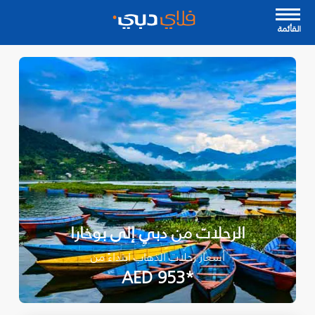
القأئمة
الرحلات من دبي إلى بوخارا
أسعار رحلات الذهاب ابتداءً من
*AED 953