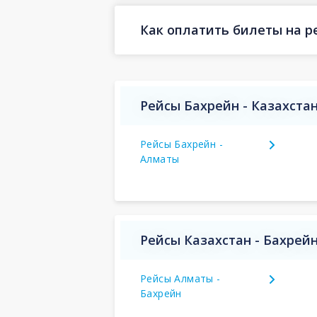
Как оплатить билеты на р
Рейсы Бахрейн - Казахста
Рейсы Бахрейн -
Алматы
Рейсы Казахстан - Бахрей
Рейсы Алматы -
Бахрейн