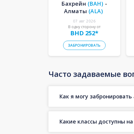
Бахрейн
(
BAH
)
-
Алматы
(
ALA
)
07 авг 2026
В одну сторону от
BHD 252
*
ЗАБРОНИРОВАТЬ
Часто задаваемые во
Как я могу забронировать 
Какие классы доступны на 