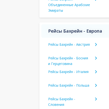
Объединенные Арабские
Эмираты
Рейсы Бахрейн - Европа
Рейсы Бахрейн - Австрия
Рейсы Бахрейн - Босния
и Герцеговина
Рейсы Бахрейн - Италия
Рейсы Бахрейн - Польша
Рейсы Бахрейн -
Словения