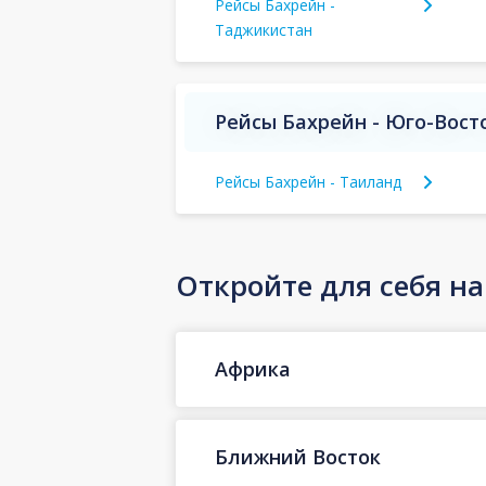
Рейсы Бахрейн -
Таджикистан
Рейсы Бахрейн - Юго-Вост
Рейсы Бахрейн - Таиланд
Откройте для себя н
Африка
Ближний Восток