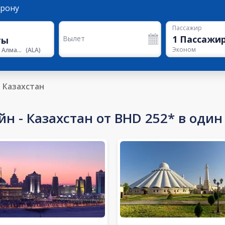
орону
Пассажир
1
Пассажи
Вылет
Эконом
Аэропорт Алматы
(
ALA
)
 Казахстан
н - Казахстан от BHD 252* в один