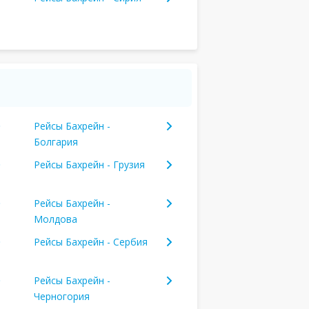
Рейсы Бахрейн -
Болгария
Рейсы Бахрейн - Грузия
Рейсы Бахрейн -
Молдова
Рейсы Бахрейн - Сербия
Рейсы Бахрейн -
Черногория