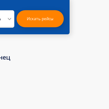
р
Искать рейсы
онец