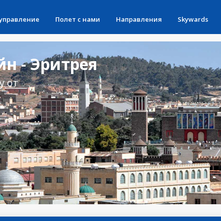
 управление
Полет с нами
Направления
Skywards
н - Эритрея
у от