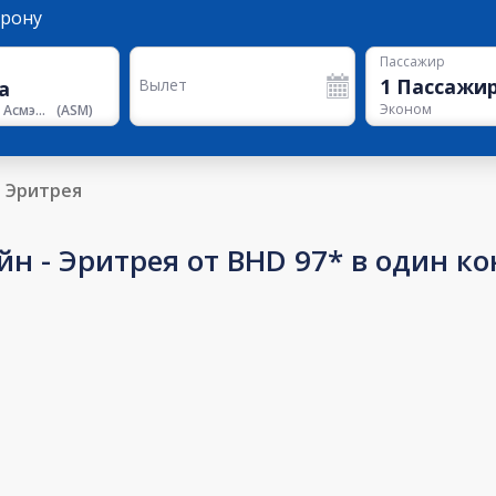
орону
Пассажир
1
Пассажи
Вылет
Эконом
Аэропорт Асмэры
(
ASM
)
в Эритрея
н - Эритрея от BHD 97* в один к