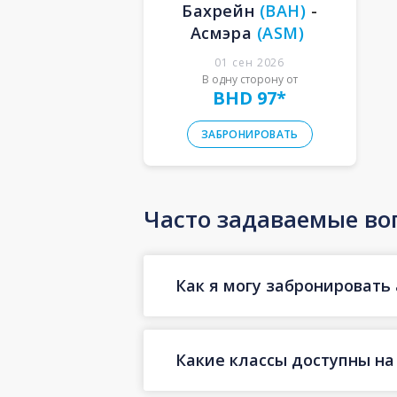
Бахрейн
(
BAH
)
-
Асмэра
(
ASM
)
01 сен 2026
В одну сторону от
BHD 97
*
ЗАБРОНИРОВАТЬ
Часто задаваемые во
Как я могу забронировать 
Какие классы доступны на