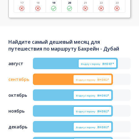
17
18
19
20
21
22
23
Найдите самый дешевый месяц для
путешествия по маршруту Бахрейн - Дубай
август
В одну сторону
BHD
87*
сентябрь
В одну сторону
BHD
82*
октябрь
В одну сторону
BHD
82*
ноябрь
В одну сторону
BHD
82*
декабрь
В одну сторону
BHD
82*