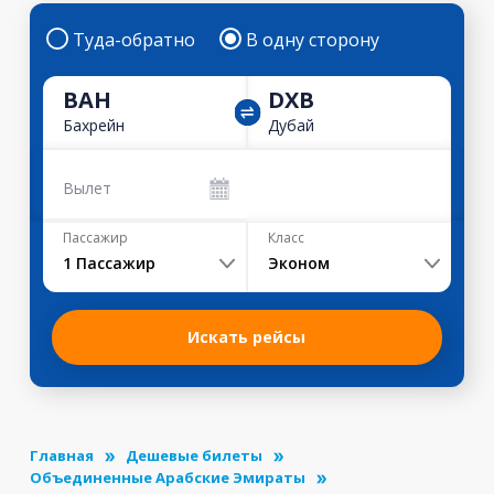
Туда-обратно
В одну сторону
BAH
DXB
Бахрейн
Дубай
Вылет
Пассажир
Класс
1
Пассажир
Эконом
Искать рейсы
Главная
Дешевые билеты
Объединенные Арабские Эмираты