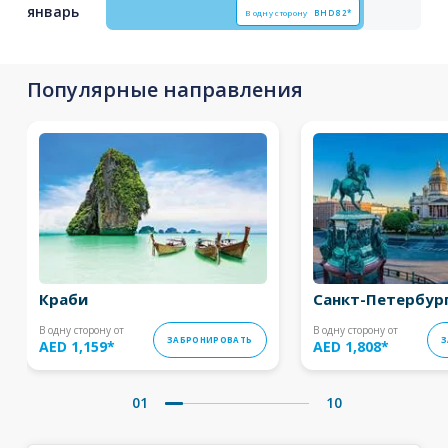
январь
В одну сторону
BHD
82*
Популярные направления
Краби
Санкт-Петербур
В одну сторону от
В одну сторону от
ЗАБРОНИРОВАТЬ
З
AED 1,159
*
AED 1,808
*
01
10