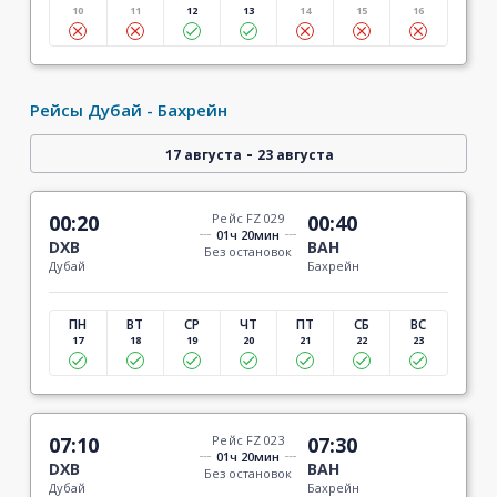
10
11
12
13
14
15
16
Рейсы Дубай - Бахрейн
-
17 августа
23 августа
00:20
Рейс FZ 029
00:40
01ч 20мин
DXB
BAH
Без остановок
Дубай
Бахрейн
ПН
ВТ
СР
ЧТ
ПТ
СБ
ВС
17
18
19
20
21
22
23
07:10
Рейс FZ 023
07:30
01ч 20мин
DXB
BAH
Без остановок
Дубай
Бахрейн