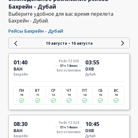
Бахрейн - Дубай
Выберите удобное для вас время перелета
Бахрейн - Дубай.
Рейсы Бахрейн - Дубай
-
10 августа
16 августа
01:40
Рейс FZ 030
03:55
01ч 14мин
BAH
DXB
Без остановок
Бахрейн
Дубай
ПН
ВТ
СР
ЧТ
ПТ
СБ
ВС
10
11
12
13
14
15
16
08:30
Рейс FZ 024
10:45
01ч 14мин
BAH
DXB
Без остановок
Бахрейн
Дубай