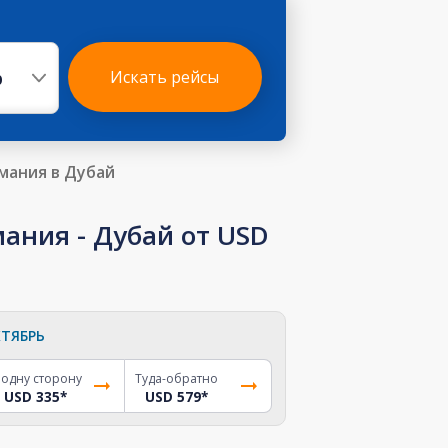
р
Искать рейсы
мания в Дубай
ния - Дубай от USD
ТЯБРЬ
 одну сторону
Туда-обратно
USD 335
*
USD 579
*