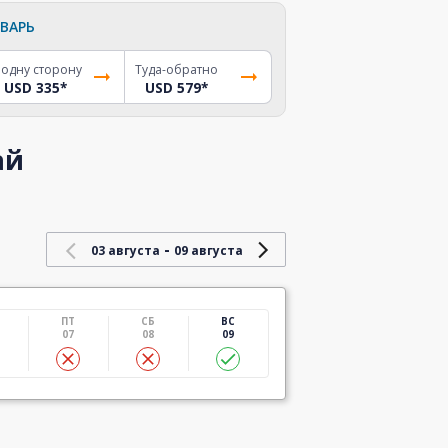
ВАРЬ
 одну сторону
Туда-обратно
USD 335
*
USD 579
*
ай
-
03 августа
09 августа
ПТ
СБ
ВС
07
08
09