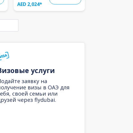
AED 2,024
*
Визовые услуги
Подайте заявку на
получение визы в ОАЭ для
себя, своей семьи или
рузей через flydubai.