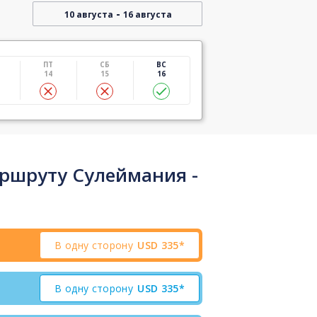
-
10 августа
16 августа
ПТ
СБ
ВС
14
15
16
ршруту Сулеймания -
В одну сторону
USD
335*
В одну сторону
USD
335*