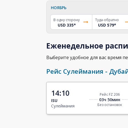
НОЯБРЬ
В одну сторону
Туда-обратно
USD 335
*
USD 579
*
Еженедельное распи
Выберите удобное для вас время пе
Рейс Сулеймания - Дуба
14:10
Рейс FZ 206
03ч 50мин
ISU
Без остановок
Сулеймания