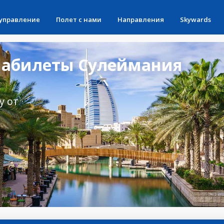
 управление
Полет с нами
Направления
Skywards
абилеты Сулеймания
у от