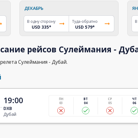
ДЕКАБРЬ
ЯН
В одну сторону
Туда-обратно
В
USD 335
*
USD 579
*
сание рейсов Сулеймания - Дуб
релета Сулеймания - Дубай.
й
19:00
ПН
ВТ
СР
ЧТ
03
04
05
06
DXB
Дубай