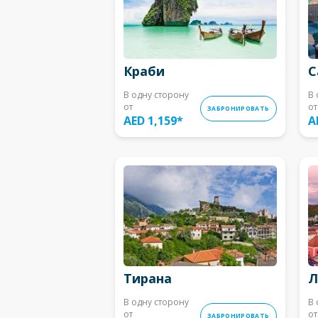
Краби
С
В одну сторону
В 
от
от
ЗАБРОНИРОВАТЬ
AED 1,159
*
A
Тирана
Л
В одну сторону
В 
от
от
ЗАБРОНИРОВАТЬ