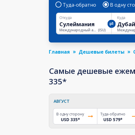
Туда-обратно
В одну ст
Откуда
Куда
Международный аэропорт Джалала Талабани
(
ISU
)
Главная
Дешевые билеты
Самые дешевые ежеме
335*
АВГУСТ
В одну сторону
Туда-обратно
USD 335
*
USD 579
*