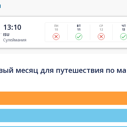
я
13:10
ПН
ВТ
СР
ЧТ
10
11
12
13
ISU
Сулеймания
ый месяц для путешествия по ма