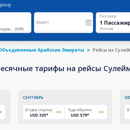
орону
Пассажир
1
Пассажи
Вылет
Эконом
Международный Аэропорт Дубая
(
DXB
)
Объединенные Арабские Эмираты
Рейсы из Сулей
сячные тарифы на рейсы Сулейма
СЕНТЯБРЬ
ОК
В одну сторону
Туда-обратно
В
USD 335
*
USD 579
*