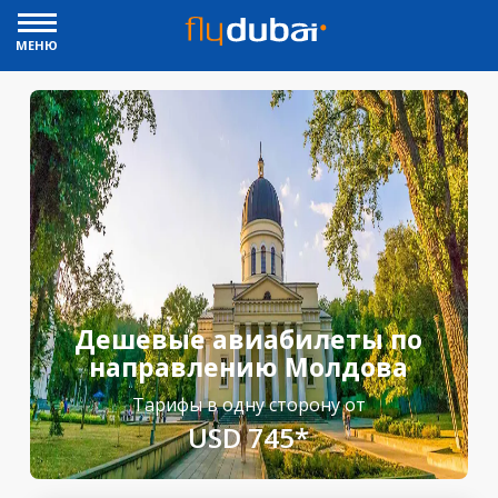
МЕНЮ
Дешевые авиабилеты по
направлению Молдова
Тарифы в одну сторону от
USD 745*