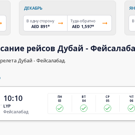
ДЕКАБРЬ
ЯН
В одну сторону
Туда-обратно
В
AED 891
*
AED 1,597
*
сание рейсов Дубай - Фейсалаб
релета Дубай - Фейсалабад.
д
10:10
ПН
ВТ
СР
ЧТ
03
04
05
06
LYP
Фейсалабад