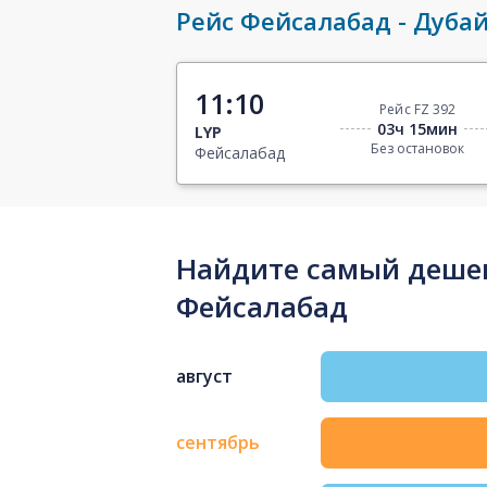
Рейс Фейсалабад - Дуба
11:10
Рейс FZ 392
03ч 15мин
LYP
Без остановок
Фейсалабад
Найдите самый дешев
Фейсалабад
август
сентябрь