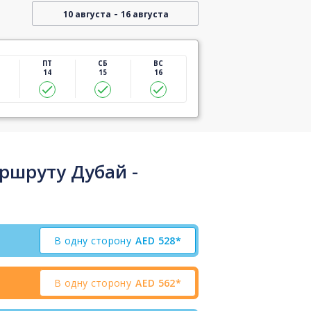
-
10 августа
16 августа
ПТ
СБ
ВС
14
15
16
ршруту Дубай -
В одну сторону
AED
528*
В одну сторону
AED
562*