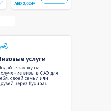
AED 2,024
*
Визовые услуги
Подайте заявку на
получение визы в ОАЭ для
себя, своей семьи или
рузей через flydubai.