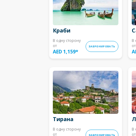
Краби
С
В одну сторону
В 
от
от
ЗАБРОНИРОВАТЬ
AED 1,159
*
A
Тирана
Л
В одну сторону
В 
от
от
ЗАБРОНИРОВАТЬ