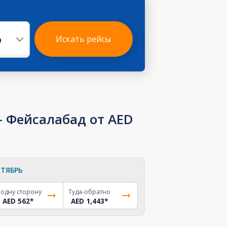
р
Искать рейсы
 Фейсалабад от AED
ТЯБРЬ
 одну сторону
Туда-обратно
AED 562
*
AED 1,443
*