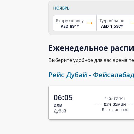
НОЯБРЬ
В одну сторону
Туда-обратно
AED 891
*
AED 1,597
*
Еженедельное распи
Выберите удобное для вас время пе
Рейс Дубай - Фейсалаба
06:05
Рейс FZ 391
03ч 05мин
DXB
Без остановок
Дубай