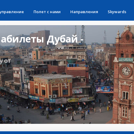
 управление
Полет с нами
Направления
Skywards
абилеты Дубай -
у от