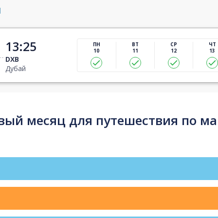
й
13:25
ПН
ВТ
СР
ЧТ
10
11
12
13
DXB
Дубай
ый месяц для путешествия по ма