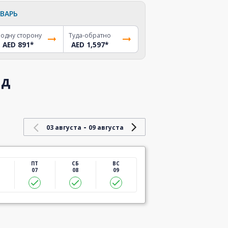
ВАРЬ
 одну сторону
Туда-обратно
AED 891
*
AED 1,597
*
ад
-
03 августа
09 августа
ПТ
СБ
ВС
07
08
09