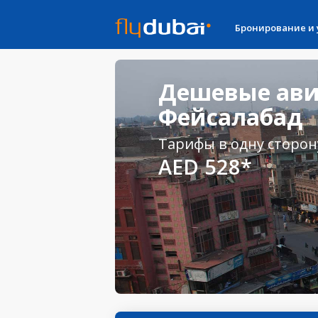
Бронирование и
Дешевые ави
Фейсалабад
Тарифы в одну сторон
AED 528*