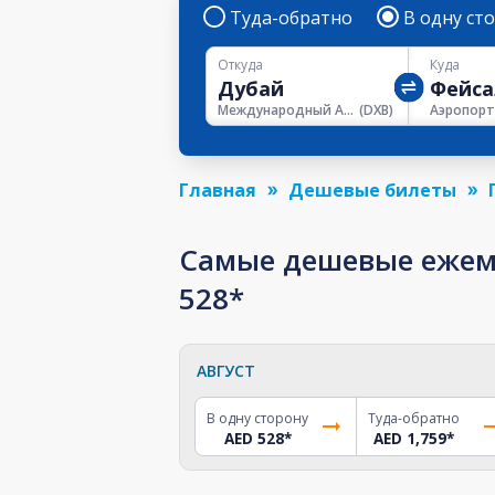
Туда-обратно
В одну ст
Откуда
Куда
Международный Аэропорт Дубая
(
DXB
)
Главная
Дешевые билеты
Самые дешевые ежеме
528*
АВГУСТ
В одну сторону
Туда-обратно
AED 528
*
AED 1,759
*