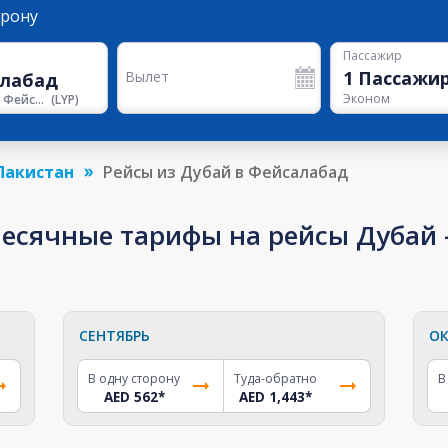
орону
Пассажир
1
Пассажи
Вылет
Эконом
Аэропорт Фейсалабада
(
LYP
)
Пакистан
Рейсы из Дубай в Фейсалабад
сячные тарифы на рейсы Дубай -
СЕНТЯБРЬ
ОК
В одну сторону
Туда-обратно
В
AED 562
*
AED 1,443
*