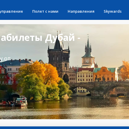
 управление
Полет с нами
Направления
Skywards
абилеты Дубай -
у от