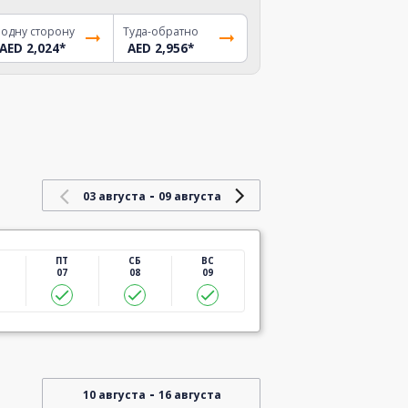
 одну сторону
Туда-обратно
AED 2,024
*
AED 2,956
*
-
03 августа
09 августа
ПТ
СБ
ВС
07
08
09
-
10 августа
16 августа