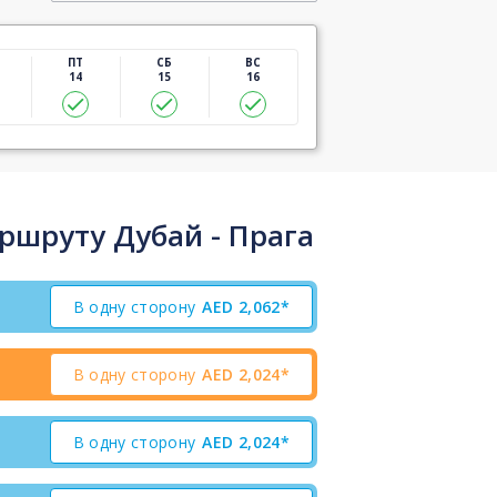
ПТ
СБ
ВС
14
15
16
ршруту Дубай - Прага
В одну сторону
AED
2,062*
В одну сторону
AED
2,024*
В одну сторону
AED
2,024*