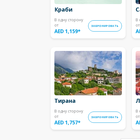
Краби
С
В одну сторону
В 
от
от
ЗАБРОНИРОВАТЬ
AED 1,159
*
A
Тирана
Л
В одну сторону
В 
от
от
ЗАБРОНИРОВАТЬ
AED 1,757
*
A