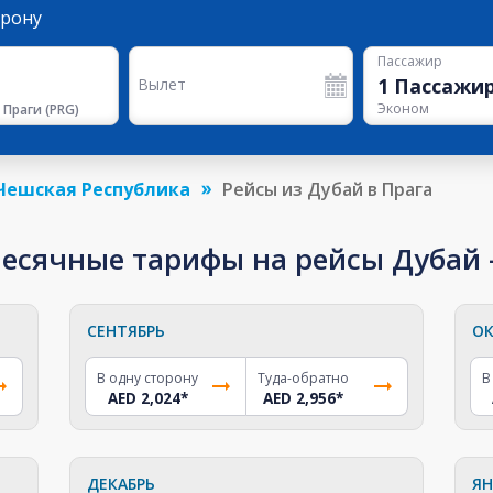
орону
Пассажир
1
Пассажи
Вылет
Эконом
 Праги
(
PRG
)
Чешская Республика
Рейсы из Дубай в Прага
сячные тарифы на рейсы Дубай - 
СЕНТЯБРЬ
ОК
В одну сторону
Туда-обратно
В
AED 2,024
*
AED 2,956
*
ДЕКАБРЬ
ЯН