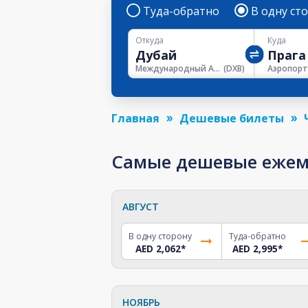
Туда-обратно
В одну ст
Откуда
Куда
Международный Аэропорт Дубая
(
DXB
)
Аэропорт
Главная
Дешевые билеты
Самые дешевые ежеме
АВГУСТ
В одну сторону
Туда-обратно
AED 2,062
*
AED 2,995
*
НОЯБРЬ