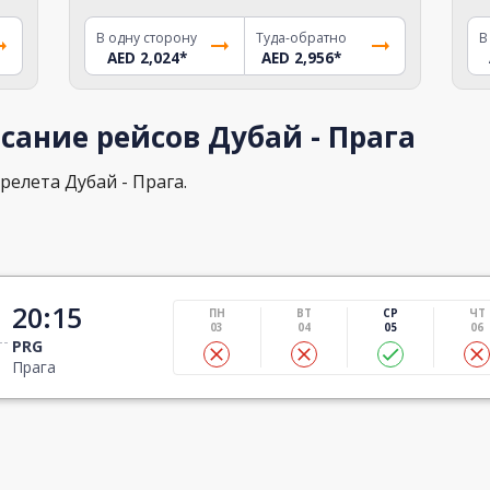
В одну сторону
Туда-обратно
В
AED 2,024
*
AED 2,956
*
сание рейсов Дубай - Прага
релета Дубай - Прага.
20:15
ПН
ВТ
СР
ЧТ
03
04
05
06
PRG
Прага