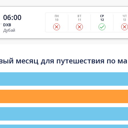
06:00
ПН
ВТ
СР
ЧТ
10
11
12
13
DXB
Дубай
ый месяц для путешествия по ма