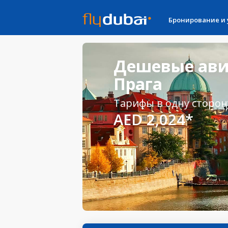
Бронирование и
Дешевые ави
Прага
Тарифы в одну сторон
AED 2,024*