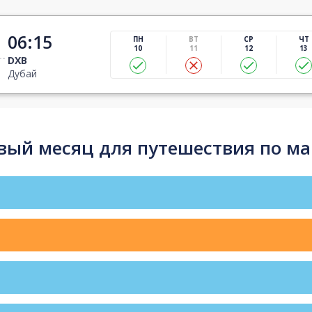
06:15
ПН
ВТ
СР
ЧТ
10
11
12
13
DXB
Дубай
ый месяц для путешествия по ма