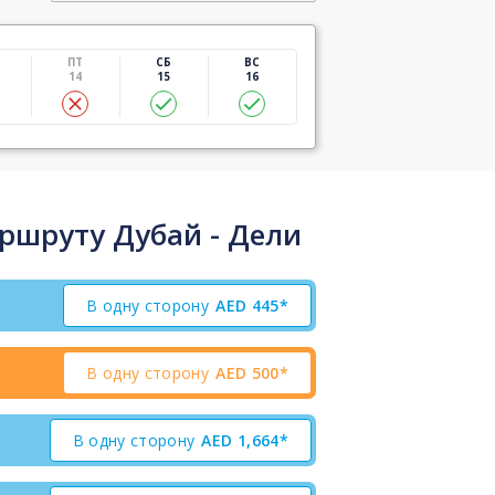
ПТ
СБ
ВС
14
15
16
ршруту Дубай - Дели
В одну сторону
AED
445*
В одну сторону
AED
500*
В одну сторону
AED
1,664*