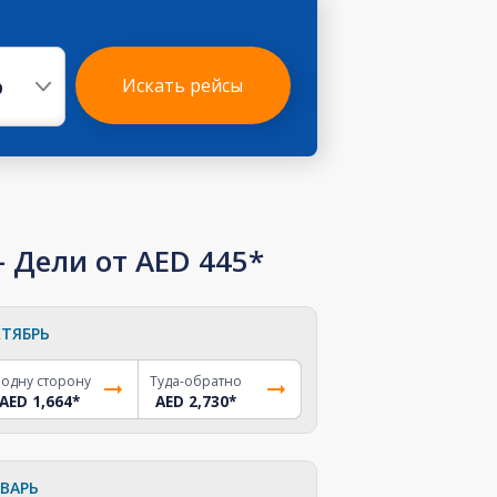
р
Искать рейсы
 Дели от AED 445*
ТЯБРЬ
 одну сторону
Туда-обратно
AED 1,664
*
AED 2,730
*
ВАРЬ