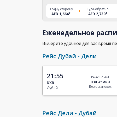
В одну сторону
Туда-обратно
AED 1,664
*
AED 2,730
*
Еженедельное распи
Выберите удобное для вас время пе
Рейс Дубай - Дели
21:55
Рейс FZ 441
03ч 45мин
DXB
Без остановок
Дубай
Рейс Дели - Дубай