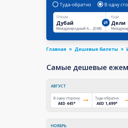
Туда-обратно
В одну ст
Откуда
Куда
Международный Аэропорт Дубая
(
DXB
)
Главная
Дешевые билеты
Самые дешевые ежеме
АВГУСТ
В одну сторону
Туда-обратно
AED 445
*
AED 1,699
*
НОЯБРЬ