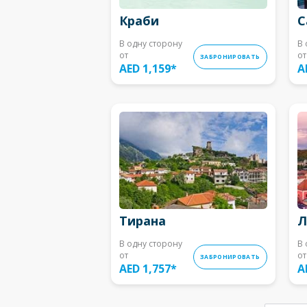
Краби
С
В одну сторону
В 
от
от
ЗАБРОНИРОВАТЬ
AED 1,159
*
A
Тирана
Л
В одну сторону
В 
от
от
ЗАБРОНИРОВАТЬ
AED 1,757
*
A