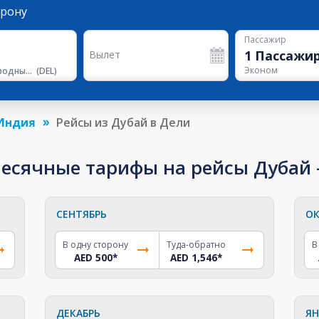
орону
Пассажир
1
Пассажи
Вылет
Эконом
Международный аэропорт им. Индиры Ганди, Терминал 3
(
DEL
)
Индия
Рейсы из Дубай в Дели
сячные тарифы на рейсы Дубай -
СЕНТЯБРЬ
ОК
В одну сторону
Туда-обратно
В
AED 500
*
AED 1,546
*
ДЕКАБРЬ
ЯН