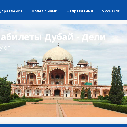
 управление
Полет с нами
Направления
Skywards
абилеты Дубай - Дели
у от