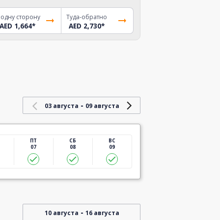
 одну сторону
Туда-обратно
AED 1,664
*
AED 2,730
*
-
03 августа
09 августа
ПТ
СБ
ВС
07
08
09
-
10 августа
16 августа