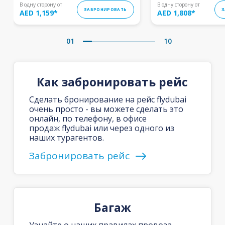
В одну сторону от
В одну сторону от
ЗАБРОНИРОВАТЬ
З
AED 1,159
*
AED 1,808
*
01
10
Как забронировать рейс
Сделать бронирование на рейс flydubai
очень просто - вы можете сделать это
онлайн, по телефону, в офисе
продаж flydubai или через одного из
наших турагентов.
Забронировать рейс
Багаж
Узнайте о наших правилах провоза