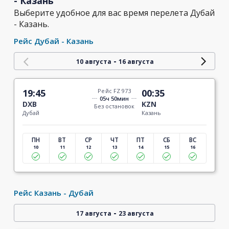
- Казань
Выберите удобное для вас время перелета Дубай
- Казань.
Рейс Дубай - Казань
-
10 августа
16 августа
19:45
Рейс FZ 973
00:35
05ч 50мин
DXB
KZN
Без остановок
Дубай
Казань
ПН
ВТ
СР
ЧТ
ПТ
СБ
ВС
10
11
12
13
14
15
16
Рейс Казань - Дубай
-
17 августа
23 августа