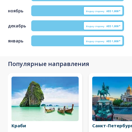
ноябрь
В одну сторону
AED
1,808*
декабрь
В одну сторону
AED
1,808*
январь
В одну сторону
AED
1,808*
Популярные направления
Краби
Санкт-Петербур