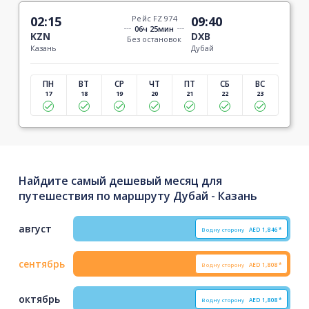
02:15
Рейс FZ 974
09:40
06ч 25мин
KZN
DXB
Без остановок
Казань
Дубай
ПН
ВТ
СР
ЧТ
ПТ
СБ
ВС
17
18
19
20
21
22
23
Найдите самый дешевый месяц для
путешествия по маршруту Дубай - Казань
август
В одну сторону
AED
1,846*
сентябрь
В одну сторону
AED
1,808*
октябрь
В одну сторону
AED
1,808*