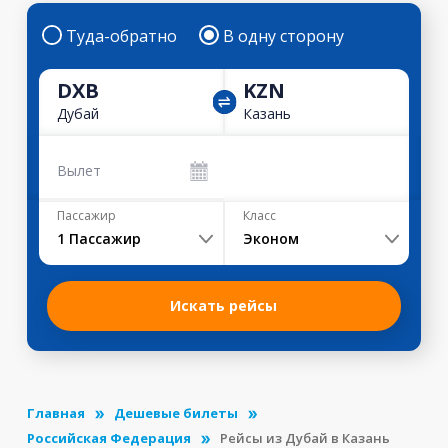
Туда-обратно
В одну сторону
DXB
KZN
Дубай
Казань
Вылет
Пассажир
Класс
1
Пассажир
Эконом
Искать рейсы
Главная
Дешевые билеты
Российская Федерация
Рейсы из Дубай в Казань