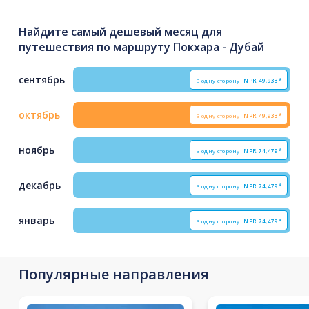
Найдите самый дешевый месяц для
путешествия по маршруту Покхара - Дубай
сентябрь
В одну сторону
NPR
49,933*
октябрь
В одну сторону
NPR
49,933*
ноябрь
В одну сторону
NPR
74,479*
декабрь
В одну сторону
NPR
74,479*
январь
В одну сторону
NPR
74,479*
Популярные направления