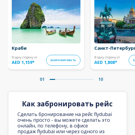
Краби
Санкт-Петербур
В одну сторону от
В одну сторону от
ЗАБРОНИРОВАТЬ
З
AED 1,159
*
AED 1,808
*
01
10
Как забронировать рейс
Сделать бронирование на рейс flydubai
очень просто - вы можете сделать это
онлайн, по телефону, в офисе
продаж flydubai или через одного из