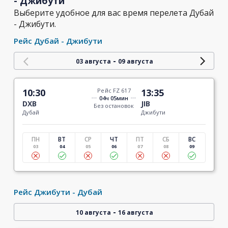
- Джибути
Выберите удобное для вас время перелета Дубай
- Джибути.
Рейс Дубай - Джибути
-
03 августа
09 августа
10:30
Рейс FZ 617
13:35
04ч 05мин
DXB
JIB
Без остановок
Дубай
Джибути
ПН
ВТ
СР
ЧТ
ПТ
СБ
ВС
03
04
05
06
07
08
09
Рейс Джибути - Дубай
-
10 августа
16 августа