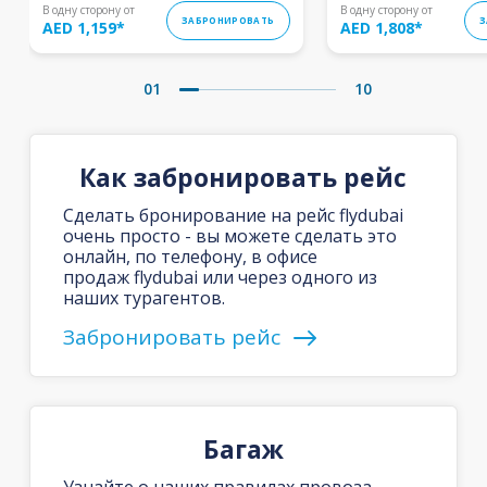
В одну сторону от
В одну сторону от
ЗАБРОНИРОВАТЬ
З
AED 1,159
*
AED 1,808
*
01
10
Как забронировать рейс
Сделать бронирование на рейс flydubai
очень просто - вы можете сделать это
онлайн, по телефону, в офисе
продаж flydubai или через одного из
наших турагентов.
Забронировать рейс
Багаж
Узнайте о наших правилах провоза