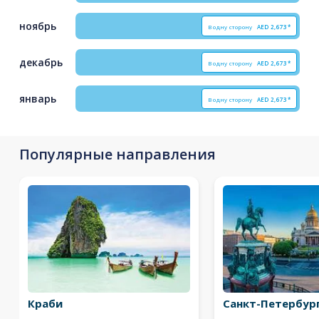
ноябрь
В одну сторону
AED
2,673*
декабрь
В одну сторону
AED
2,673*
январь
В одну сторону
AED
2,673*
Популярные направления
Краби
Санкт-Петербур