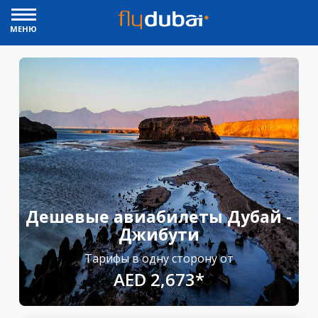
МЕНЮ
Дешевые авиабилеты Дубай -
Джибути
Тарифы в одну сторону от
AED 2,673*