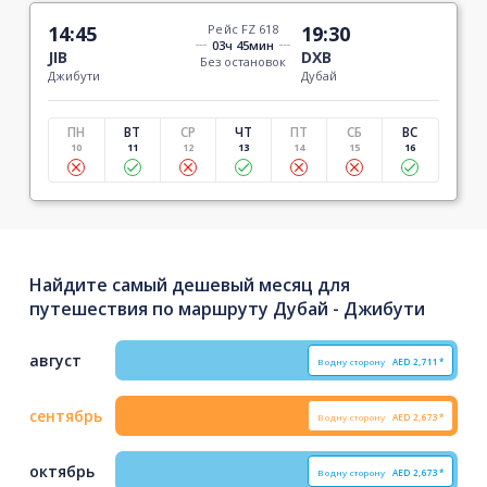
14:45
Рейс FZ 618
19:30
03ч 45мин
JIB
DXB
Без остановок
Джибути
Дубай
ПН
ВТ
СР
ЧТ
ПТ
СБ
ВС
10
11
12
13
14
15
16
Найдите самый дешевый месяц для
путешествия по маршруту Дубай - Джибути
август
В одну сторону
AED
2,711*
сентябрь
В одну сторону
AED
2,673*
октябрь
В одну сторону
AED
2,673*