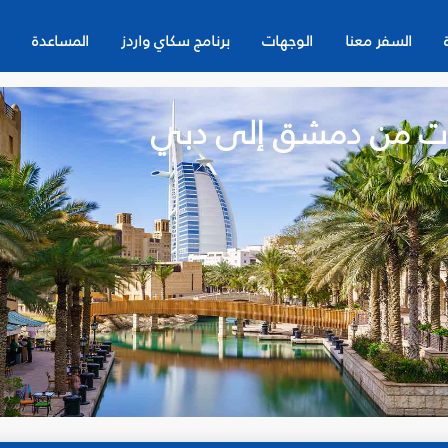
السفر معنا
الوجهات
برنامج سكاي واردز
المساعدة
ات من دمشق إلى دبي
ن