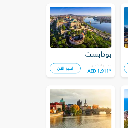
بودابست
اتجاه واحد من
احجز الآن
AED 1,911
*