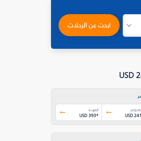
ابحث عن الرحلات
ر
اه واحد
العودة
USD 393
*
USD 24