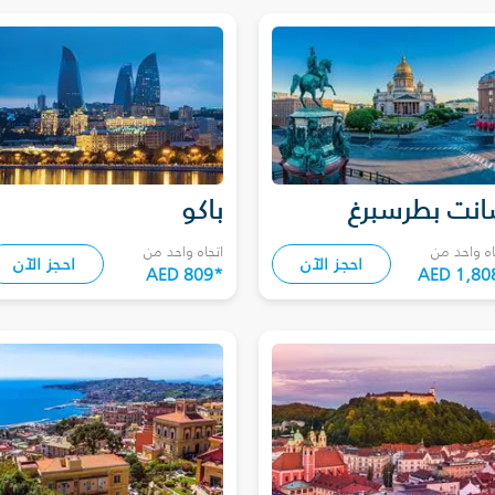
نت بطرسبرغ
باكو
اه واحد من
اتجاه واحد من
احجز الآن
احجز الآن
AED 809
*
AED 1,80