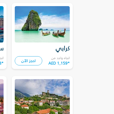
كرابي
سا
اتجاه واحد من
اتج
احجز الآن
8
*
AED 1,159
*