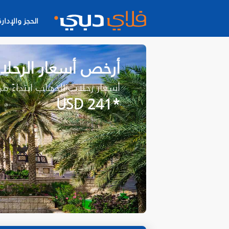
الحجز والإدارة
أرخص أسعار الرحل
أسعار رحلات الذهاب ابتداءً م
*USD 241