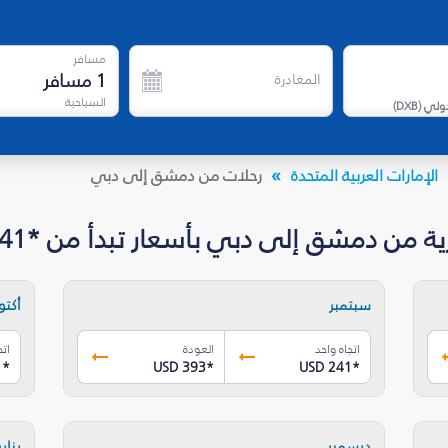
مسافر
1
مسافر
المغادرة
السياحية
دولي
(
DXB
)
الإمارات العربية المتحدة
رحلات من دمشق إلى دبي
من دمشق إلى دبي بأسعار تبدأ من *USD 241
سبتمبر
أكتوب
اتجاه واحد
العودة
اتج
1
*
USD 393
*
USD 241
*
ديسمبر
يناير