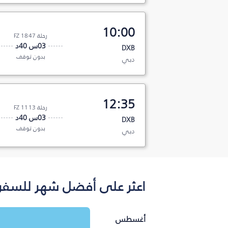
10:00
رحلة FZ 1847
03س 40د
DXB
بدون توقف
دبي
12:35
رحلة FZ 1113
03س 40د
DXB
بدون توقف
دبي
اعثر على أفضل شهر للسفر
أغسطس