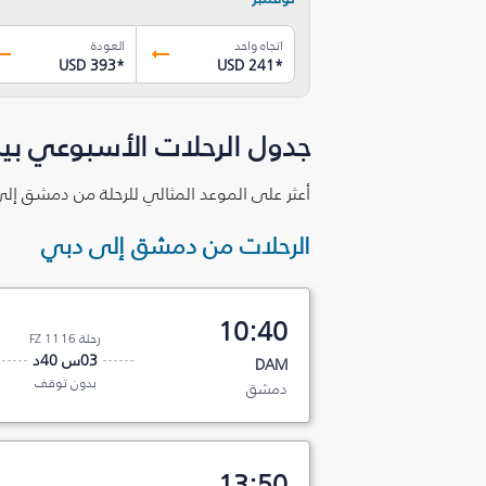
اتجاه واحد
العودة
USD 393
*
USD 241
*
جدول الرحلات الأسبوعي ب
أعثر على الموعد المثالي للرحلة من دمشق إلى
الرحلات من دمشق إلى دبي
10:40
رحلة FZ 1116
03س 40د
DAM
بدون توقف
دمشق
13:50