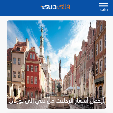
القأئمة
أرخص أسعار الرحلات من دبي إلى بوزنان